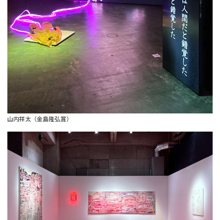
山内祥太（金島隆弘賞）