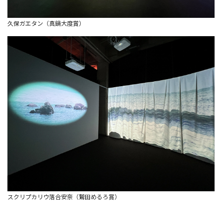
久保ガエタン（真鍋大度賞）
スクリプカリウ落合安奈（鷲田めるろ賞）