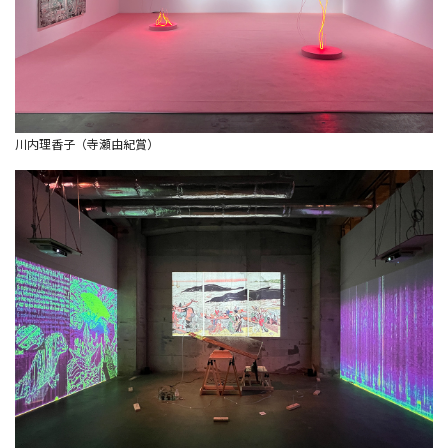
川内理香子（寺瀬由紀賞）