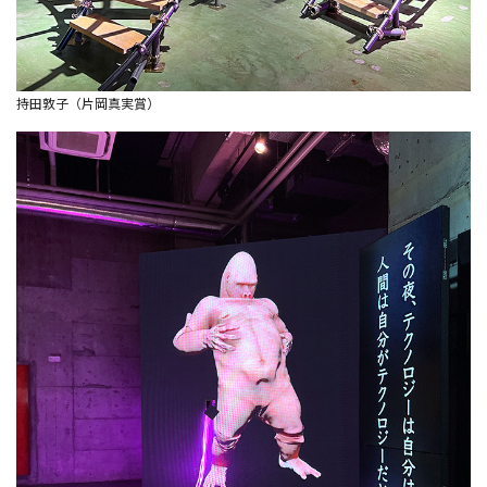
持田敦子（片岡真実賞）