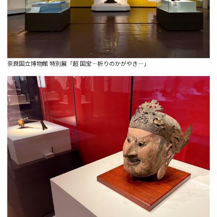
奈良国立博物館 特別展「超 国宝―祈りのかがやき―」