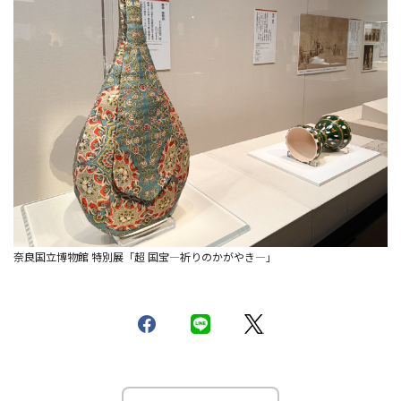
奈良国立博物館 特別展「超 国宝―祈りのかがやき―」