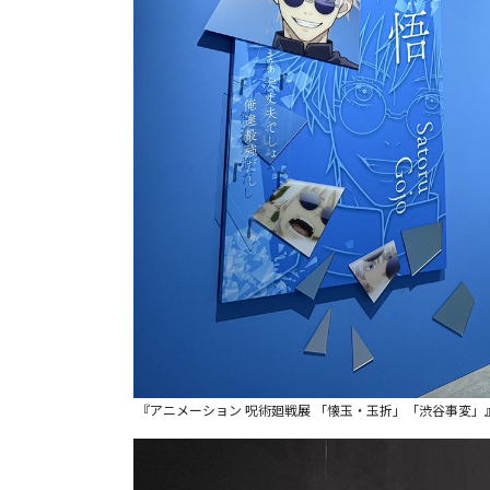
『アニメーション 呪術廻戦展 「懐玉・玉折」「渋谷事変」