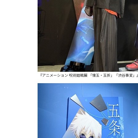
『アニメーション 呪術廻戦展 「懐玉・玉折」「渋谷事変