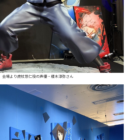
」』会場より虎杖悠仁役の声優・榎木淳弥さん