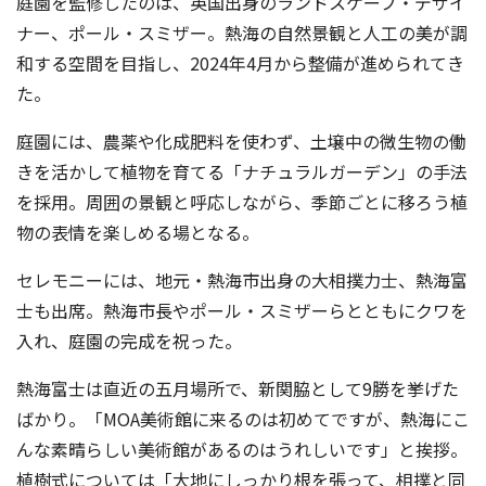
庭園を監修したのは、英国出身のランドスケープ・デザイ
ナー、ポール・スミザー。熱海の自然景観と人工の美が調
和する空間を目指し、2024年4月から整備が進められてき
た。
庭園には、農薬や化成肥料を使わず、土壌中の微生物の働
きを活かして植物を育てる「ナチュラルガーデン」の手法
を採用。周囲の景観と呼応しながら、季節ごとに移ろう植
物の表情を楽しめる場となる。
セレモニーには、地元・熱海市出身の大相撲力士、熱海富
士も出席。熱海市長やポール・スミザーらとともにクワを
入れ、庭園の完成を祝った。
熱海富士は直近の五月場所で、新関脇として9勝を挙げた
ばかり。「MOA美術館に来るのは初めてですが、熱海にこ
んな素晴らしい美術館があるのはうれしいです」と挨拶。
植樹式については「大地にしっかり根を張って、相撲と同