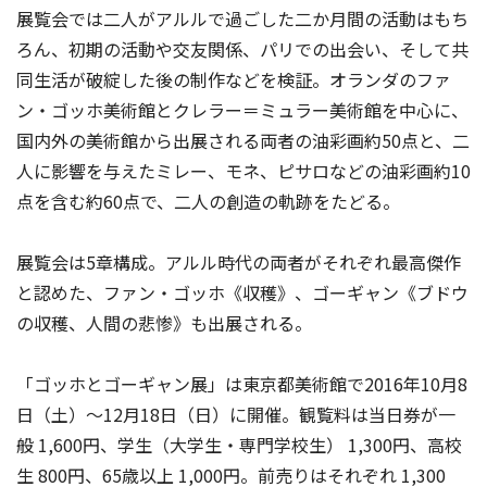
展覧会では二人がアルルで過ごした二か月間の活動はもち
ろん、初期の活動や交友関係、パリでの出会い、そして共
同生活が破綻した後の制作などを検証。オランダのファ
ン・ゴッホ美術館とクレラー＝ミュラー美術館を中心に、
国内外の美術館から出展される両者の油彩画約50点と、二
人に影響を与えたミレー、モネ、ピサロなどの油彩画約10
点を含む約60点で、二人の創造の軌跡をたどる。
展覧会は5章構成。アルル時代の両者がそれぞれ最高傑作
と認めた、ファン・ゴッホ《収穫》、ゴーギャン《ブドウ
の収穫、人間の悲惨》も出展される。
「ゴッホとゴーギャン展」は東京都美術館で2016年10月8
日（土）～12月18日（日）に開催。観覧料は当日券が一
般 1,600円、学生（大学生・専門学校生） 1,300円、高校
生 800円、65歳以上 1,000円。前売りはそれぞれ 1,300