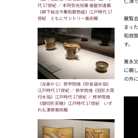
仁清
代 17世紀 ／ 本阿弥光悦筆 俵屋宗達画
《柳下絵古今集和歌色紙》江戸時代 17
展覧会
世紀 ともにサントリー美術館
まっ
和政
す。
寛永
に親
の外
（左奥から）修学院焼《砂金袋水指》
江戸時代 17世紀 ／ 修学院焼《冠形大耳
付水指》江戸時代 17世紀 ／ 修学院焼
《御切形茶碗》江戸時代 17世紀 いず
れも滴翠美術館