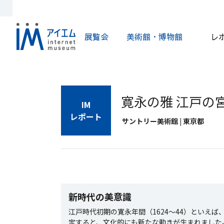
展覧会
美術館・博物館
レ
寛永の雅 江戸の
IM
レポート
サントリー美術館 | 東京都
新時代の美意識
江戸時代初期の寛永年間（1624～44）といえ
定すると、文化的にも新たな動きが生まれました