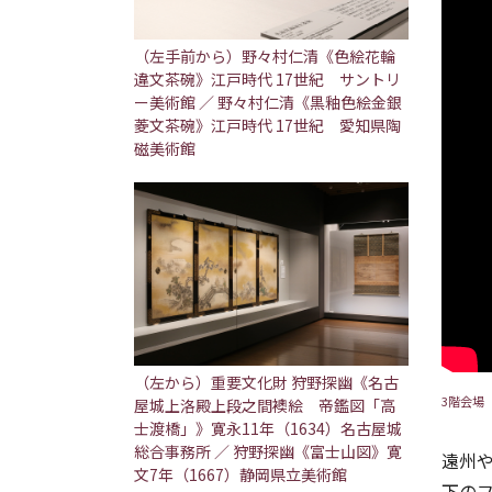
（左手前から）野々村仁清《色絵花輪
違文茶碗》江戸時代 17世紀 サントリ
ー美術館 ／ 野々村仁清《黒釉色絵金銀
菱文茶碗》江戸時代 17世紀 愛知県陶
磁美術館
（左から）重要文化財 狩野探幽《名古
3階会場
屋城上洛殿上段之間襖絵 帝鑑図「高
士渡橋」》寛永11年（1634）名古屋城
総合事務所 ／ 狩野探幽《富士山図》寛
遠州
文7年（1667）静岡県立美術館
下の