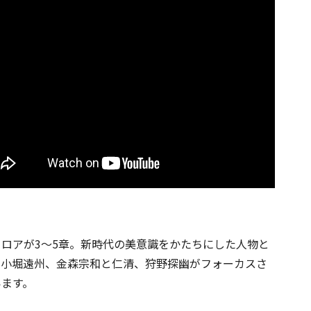
フロアが3～5章。新時代の美意識をかたちにした人物と
、小堀遠州、金森宗和と仁清、狩野探幽がフォーカスさ
います。