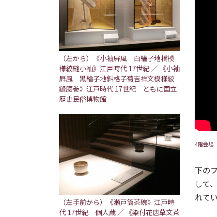
（左から）《小袖屛風 白綸子地橋模
様絞縫小袖》江戸時代 17世紀 ／ 《小袖
屛風 黒綸子地斜格子菊吉祥文模様絞
縫腰巻》江戸時代 17世紀 ともに国立
歴史民俗博物館
4階会場
下の
して
れて
（左手前から）《瀬戸筒茶碗》江戸時
代 17世紀 個人蔵 ／ 《染付花唐草文茶