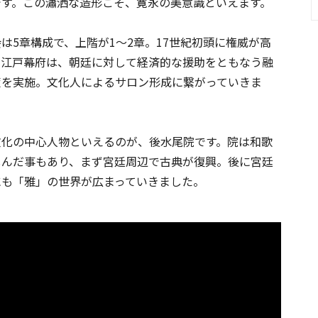
です。この瀟洒な造形こそ、寛永の美意識といえます。
は5章構成で、上階が1～2章。17世紀初頭に権威が高
た江戸幕府は、朝廷に対して経済的な援助をともなう融
策を実施。文化人によるサロン形成に繋がっていきま
文化の中心人物といえるのが、後水尾院です。院は和歌
しんだ事もあり、まず宮廷周辺で古典が復興。後に宮廷
にも「雅」の世界が広まっていきました。