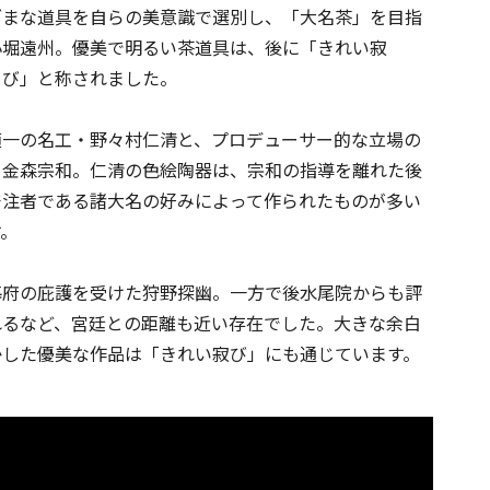
ざまな道具を自らの美意識で選別し、「大名茶」を目指
小堀遠州。優美で明るい茶道具は、後に「きれい寂
）び」と称されました。
随一の名工・野々村仁清と、プロデューサー的な立場の
・金森宗和。仁清の色絵陶器は、宗和の指導を離れた後
発注者である諸大名の好みによって作られたものが多い
す。
幕府の庇護を受けた狩野探幽。一方で後水尾院からも評
れるなど、宮廷との距離も近い存在でした。大きな余白
かした優美な作品は「きれい寂び」にも通じています。