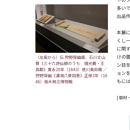
多い
出品
本展
くし
に関す
けの
（左奥から）伝 狩野探幽画、石川丈山
賛《三十六詩仙額のうち 儲光羲・王
ン目
昌齢》寛永20年（1643）徳川美術館 ／
ョン
狩野探幽《瀟湘八景図巻》正保3年（16
もに
46）栃木県立博物館
[ 取材