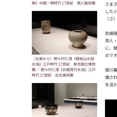
碗》中国・明時代 17世紀 徳川美術館
さま
した
（さ
京焼
茶人
に、
ので
（左奥から）野々村仁清《銹絵山水図
水指》江戸時代 17世紀 東京国立博物
徳川
館 ／ 野々村仁清《白釉耳付水指》江戸
時代 17世紀 出光美術館
価さ
を活