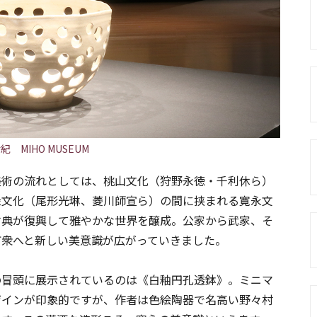
MIHO MUSEUM
美術の流れとしては、桃山文化（狩野永徳・千利休ら）
禄文化（尾形光琳、菱川師宣ら）の間に挟まれる寛永文
古典が復興して雅やかな世界を醸成。公家から武家、そ
町衆へと新しい美意識が広がっていきました。
の冒頭に展示されているのは《白釉円孔透鉢》。ミニマ
ザインが印象的ですが、作者は色絵陶器で名高い野々村