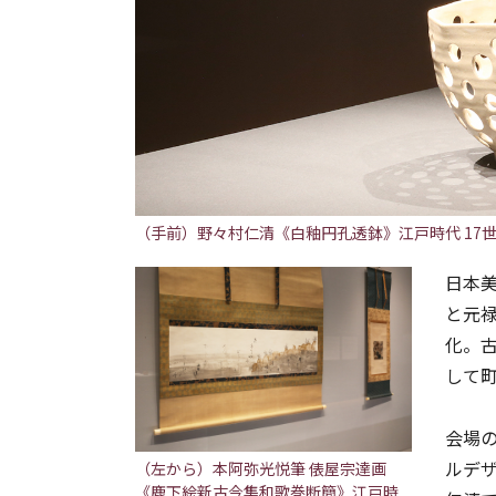
（手前）野々村仁清《白釉円孔透鉢》江戸時代 17世紀 
日本
と元
化。
して
会場
ルデ
（左から）本阿弥光悦筆 俵屋宗達画
《鹿下絵新古今集和歌巻断簡》江戸時