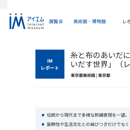
展覧会
美術館・博物館
レ
糸と布のあいだに
IM
いだす世界」（
レポート
東京都美術館 | 東京都
伝統から現代まで多様な刺繍表現を一望。作
装飾性や生活文化との結びつきだけでなく