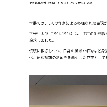
東京都美術館「刺繍―針がすくいだす世界」会場
本展では、5人の作家による多様な刺繍表現
平野利太郎（1904-1994）は、江戸の刺
追求しました。
伝統に根ざしつつ、日常の風景や植物など身
化。昭和初期の刺繍界を牽引した存在として