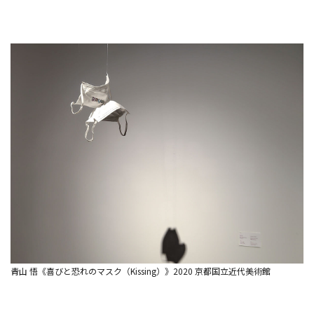
青山 悟《喜びと恐れのマスク（Kissing）》2020 京都国立近代美術館