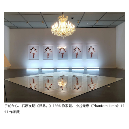
手前から、石原友明《世界。》1996 作家蔵、小谷元彦《Phantom-Limb》19
97 作家蔵