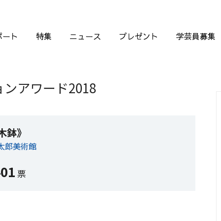
ポート
特集
ニュース
プレゼント
学芸員募集
ンアワード2018
木鉢》
太郎美術館
401
票