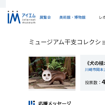
展覧会
美術館・博物館
レ
ミュージアム干支コレクショ
《犬の植
川崎市岡本
投票数：
応援メッセージ