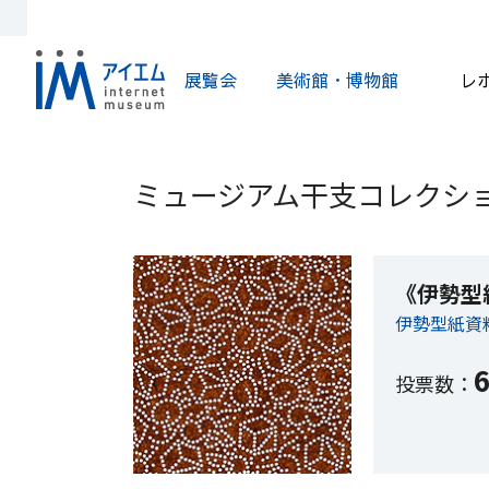
展覧会
美術館・博物館
レ
ミュージアム干支コレクショ
《伊勢型
伊勢型紙資
投票数：