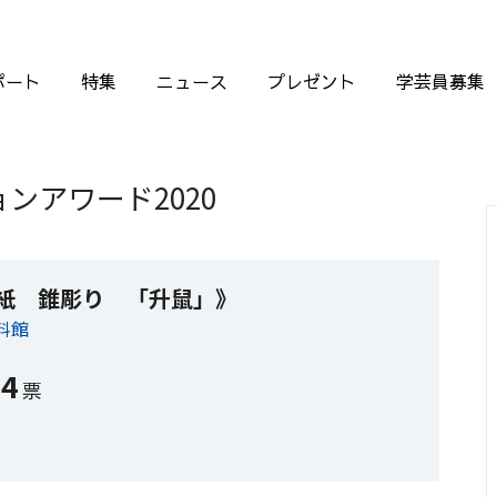
ポート
特集
ニュース
プレゼント
学芸員募集
ンアワード2020
紙 錐彫り 「升鼠」》
料館
64
票