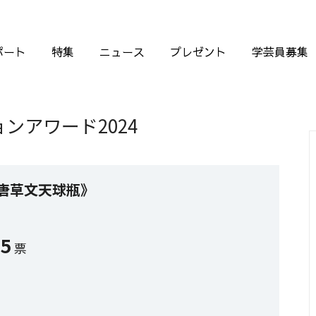
ポート
特集
ニュース
プレゼント
学芸員募集
ンアワード2024
唐草文天球瓶》
65
票