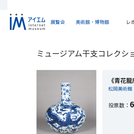
展覧会
美術館・博物館
レ
ミュージアム干支コレクショ
《青花龍
松岡美術館
投票数：