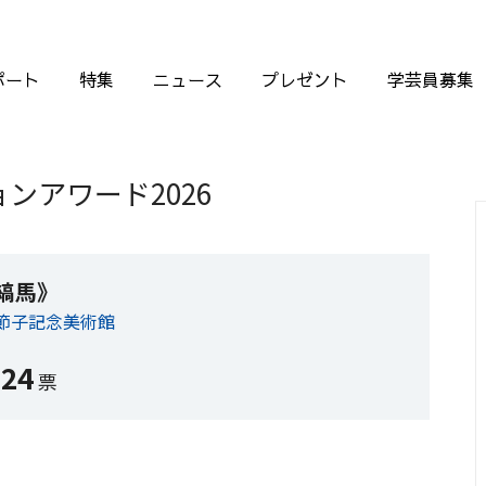
ポート
特集
ニュース
プレゼント
学芸員募集
ンアワード2026
縞馬》
節子記念美術館
124
票