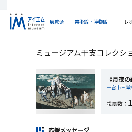
展覧会
美術館・博物館
レ
ミュージアム干支コレクショ
《月夜の
一宮市三岸
投票数：
応援メッセージ