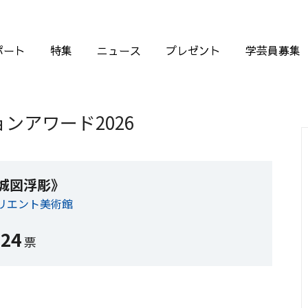
ポート
特集
ニュース
プレゼント
学芸員募集
ンアワード2026
城図浮彫》
リエント美術館
124
票