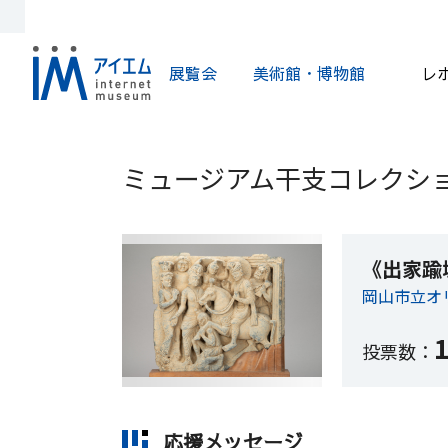
展覧会
美術館・博物館
レ
ミュージアム干支コレクショ
《出家踰
岡山市立オ
投票数：
応援メッセージ