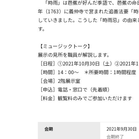
「時雨」は芭蕉が好んだ季語で、芭蕉の命日が
年（1763）に義仲寺で営まれた追善法要「
していきました。こうした「時雨忌」の由来
す。
【ミュージックトーク】
展示の見所を職員が解説します。
［日程］①2021年10月30日（土）②2021年
［時間］14：00～ ＊所要時間：1時間程度
［会場］2階展示室
［申込］電話・窓口で（先着順）
［料金］観覧料のみでご参加いただけます
会期
2021年9月30日
会期終了