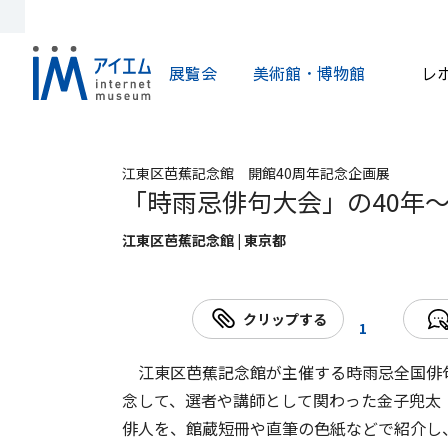
展覧会
美術館・博物館
レ
江東区芭蕉記念館 開館40周年記念企画展
「時雨忌俳句大会」の40年
江東区芭蕉記念館 | 東京都
クリップする
1
江東区芭蕉記念館が主催する時雨忌全国俳句
念して、選者や講師として関わった金子兜太（191
俳人を、館蔵短冊や直筆の色紙などで紹介し