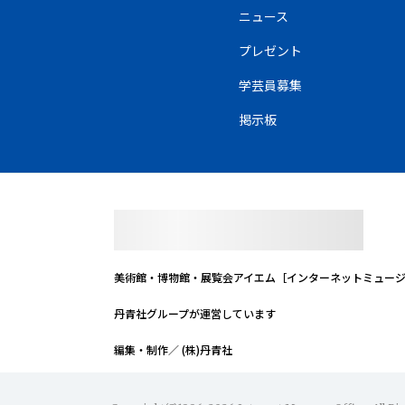
ニュース
プレゼント
学芸員募集
掲示板
美術館・博物館・展覧会
アイエム［インターネットミュー
丹青社グループが運営しています
編集・制作／ (株)丹青社