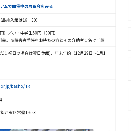
アムで開催中の展覧会をみる
0（最終入館は16：30）
50円）／小・中学生50円（30円）
料金。※障害者手帳をお持ちの方とその介助者１名は半額
ただし祝日の場合は翌日休館)、年末年始（12月29日～1月1
.or.jp/basho/
館
東京都江東区常盤1-6-3