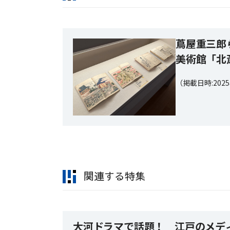
蔦屋重三郎
美術館「北
（掲載日時:202
関連する特集
大河ドラマで話題！ 江戸のメデ