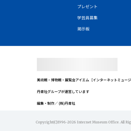
プレゼント
学芸員募集
掲示板
美術館・博物館・展覧会
アイエム［インターネットミュー
丹青社グループが運営しています
編集・制作／ (株)丹青社
Copyright(C)1996-2026 Internet Museum Office. All Ri