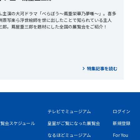
ん主演の大河ドラマ「べらぼう〜蔦重栄華乃夢噺〜」。喜多
洲斎写楽ら浮世絵師を世に出したことで知られている主人
三郎。蔦屋重三郎を題材にした全国の展覧会をご紹介！
特集記事を読む
テレビでミュージアム
ログイン
の展覧会スケジュール
皇室がご覧になった展覧会
新規登録
なるほどミュージアム
For You