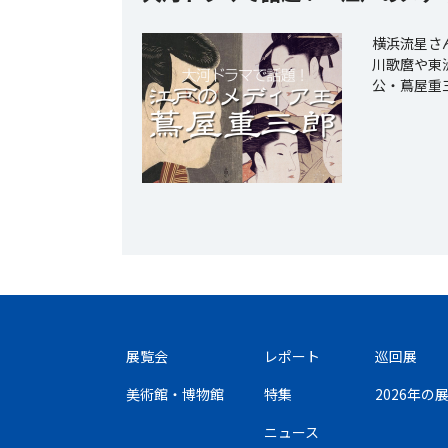
横浜流星さ
川歌麿や東
公・蔦屋重
展覧会
レポート
巡回展
美術館・博物館
特集
2026年
ニュース