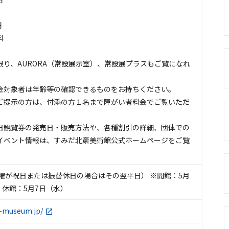
円
料
限り、AURORA（常設展示室）、常設展プラスもご覧になれ
金対象者は年齢等の確認できるものをお持ちください。
ご提示の方は、付添の方１名まで障がい者料金でご覧いただ
日観覧券の発売日・販売方法や、各種割引の詳細、団体での
イベント情報は、すみだ北斎美術館公式ホームページをご覧
月曜が祝日または振替休日の場合はその翌平日） ※開館：5月
 休館：5月7日（水）
i-museum.jp/