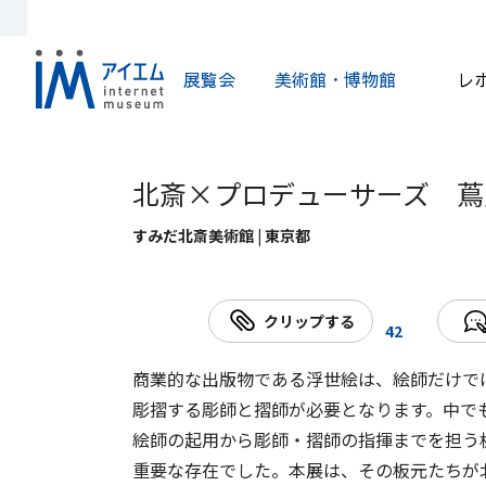
展覧会
美術館・博物館
レ
北斎×プロデューサーズ 蔦
すみだ北斎美術館 | 東京都
クリップする
42
商業的な出版物である浮世絵は、絵師だけで
彫摺する彫師と摺師が必要となります。中で
絵師の起用から彫師・摺師の指揮までを担う
重要な存在でした。本展は、その板元たちが