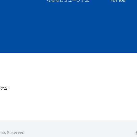
なるほどミュージアム
For You
ジアム］
ghts Reserved