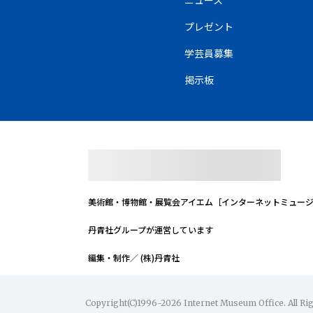
ニュース
プレゼント
学芸員募集
掲示板
美術館・博物館・展覧会
アイエム［インターネットミュー
丹青社グループが運営しています
編集・制作／ (株)丹青社
Copyright(C)1996-2026 Internet Museum Office. All Ri