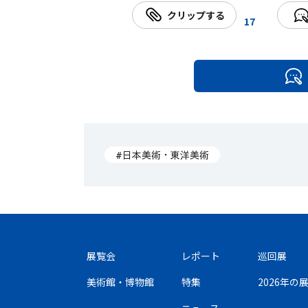
クリップする
17
#日本美術・東洋美術
展覧会
レポート
巡回展
美術館・博物館
特集
2026年