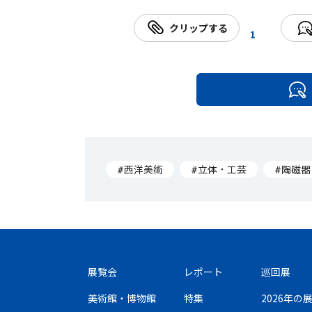
クリップする
1
#西洋美術
#立体・工芸
#陶磁器
展覧会
レポート
巡回展
美術館・博物館
特集
2026年