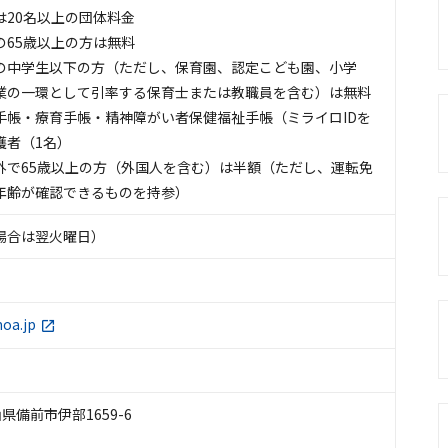
は20名以上の団体料金
の65歳以上の方は無料
の中学生以下の方（ただし、保育園、認定こども園、小学
業の一環として引率する保育士または教職員を含む）は無料
手帳・療育手帳・精神障がい者保健福祉手帳（ミライロIDを
護者（1名）
外で65歳以上の方（外国人を含む）は半額（ただし、運転免
年齢が確認できるものを持参）
場合は翌火曜日）
moa.jp
岡山県備前市伊部1659-6