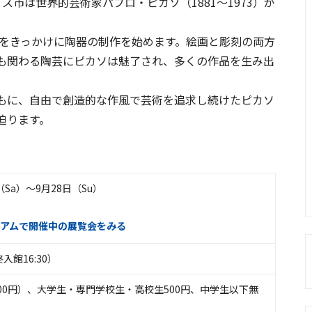
市は世界的芸術家パブロ・ピカソ（1881～1973）が
とをきっかけに陶器の制作を始めます。絵画と彫刻の両方
も関わる陶芸にピカソは魅了され、多くの作品を生み出
もに、自由で創造的な作風で芸術を追求し続けたピカソ
迫ります。
（Sa）〜9月28日（Su）
アムで開催中の展覧会をみる
最終入館16:30）
（900円）、大学生・専門学校生・高校生500円、中学生以下無