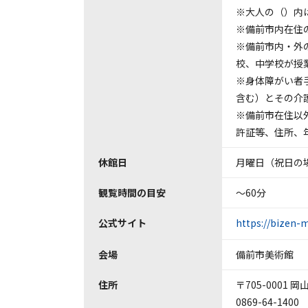
※大人の（）内
※備前市内在住
※備前市内・外
校、中学校が授
※身体障がい者
含む）とその介
※備前市在住以
許証等、住所、
休館日
月曜日（祝日の
観覧時間の目安
～60分
公式サイト
https://bizen-
会場
備前市美術館
住所
〒705-0001 
0869-64-1400