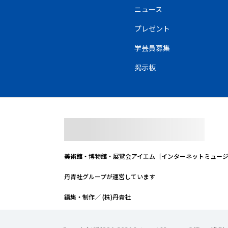
ニュース
プレゼント
学芸員募集
掲示板
美術館・博物館・展覧会
アイエム［インターネットミュー
丹青社グループが運営しています
編集・制作／ (株)丹青社