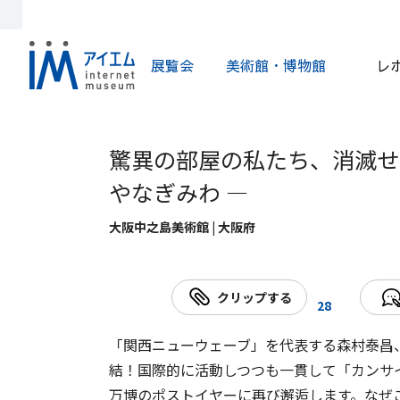
展覧会
美術館・博物館
レ
驚異の部屋の私たち、消滅せ
やなぎみわ —
大阪中之島美術館 | 大阪府
クリップする
28
「関西ニューウェーブ」を代表する森村泰昌
結！国際的に活動しつつも一貫して「カンサイ
万博のポストイヤーに再び邂逅します。なぜ