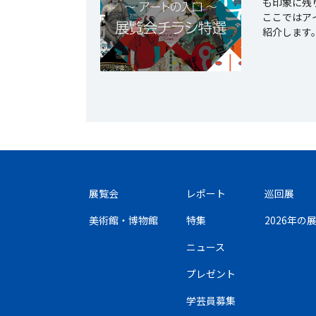
も印象に残
ここではア
紹介します
展覧会
レポート
巡回展
美術館・博物館
特集
2026年
ニュース
プレゼント
学芸員募集