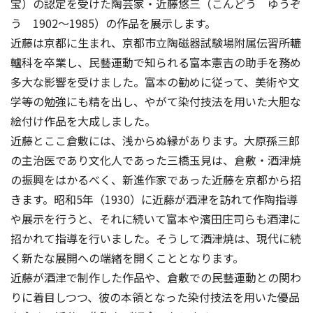
宝）の認定を受けた陶芸家・近藤悠三（こんどう ゆうぞ
う 1902～1985）の作品を展示します。
近藤は京都に生まれ、京都市立陶磁器試験場附属伝習所轆
轤科を卒業し、民藝運動で知られる富本憲吉の助手を務め
多大な影響を受けました。富本の勧めに従って、美術や文
学等の勉強にも精を出し、やがて染付技法を用いた大胆な
絵付け作品を大成しました。
近藤とここ倉敷には、浅からぬ縁があります。大原孫三郎
の主治医であり文化人であった三橋玉見は、倉敷・酒津焼
の振興をはかるべく、新進作家であった近藤を京都から招
きます。昭和5年（1930）に近藤が酒津を訪れて作陶指導
や展示を行うと、それに続いて富本や濱田庄司らも酒津に
招かれて指導を行いました。そうして酒津焼は、現代に続
く新たな展開への端緒を開くこととなります。
近藤が酒津で制作した作品や、倉敷での民藝運動との関わ
りに着目しつつ、彼の本領となった染付技法を用いた優品