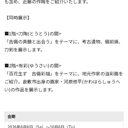
も含め、近藤の作陶をご紹介いたします。
【同時展示】
■1階<刀陶(とうとう)の間>
「吉備の真髄と出会う」をテーマに、考古遺物、備前焼、
刀剣を展示します。
■2階<有彩(ゆうさい)の間>
「百花生ず 吉備彩描」をテーマに、地元作家の油彩画を
ご紹介。倉敷市出身の画家・河原修平(かわはらしゅうへ
い)の作品を展示します。
会期
2026年6月6日（Sa）〜10月6日（Tu）