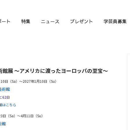
ポート
特集
ニュース
プレゼント
学芸員募集
術館展 ～アメリカに渡ったヨーロッパの至宝～
月10日（Sa）〜2027年1月10日（Su）
美術館
と62日
細はこちら
23日（Sa）〜4月11日（Su）
術館