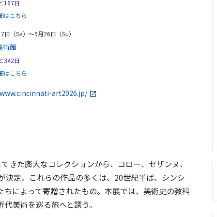
167日
細はこちら
17日（Sa）〜9月26日（Su）
美術館
342日
細はこちら
/www.cincinnati-art2026.jp/
してきた膨大なコレクションから、コロー、セザンヌ、
が決定。これらの作品の多くは、20世紀半ば、シンシ
たちによって寄贈されたもの。本展では、美術史の教科
近代美術を巡る旅へと誘う。