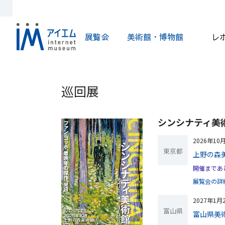
展覧会
美術館・博物館
レ
巡回展
シンシナティ美
2026年10
東京都
上野の森
開催まであ
展覧会の詳
2027年1月
富山県
富山県美