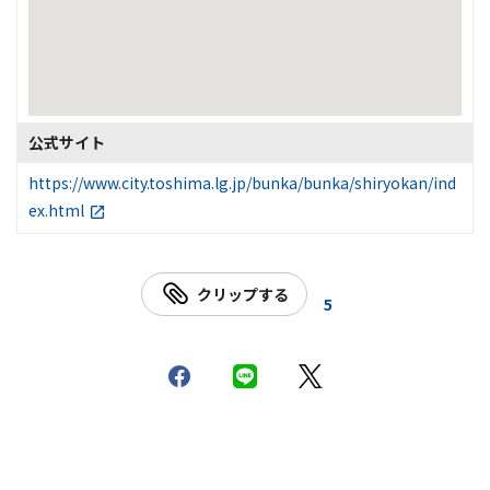
公式サイト
https://www.city.toshima.lg.jp/bunka/bunka/shiryokan/ind
ex.html
クリップする
5