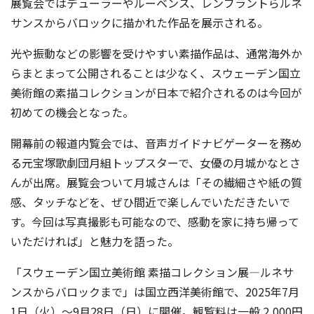
展覧会ではデューラーやルーベンス、レンブラントらルネ
サンスからバロックに描かれた作品を展示される。
光や振動などの影響を受けやすい素描作品は、通常海外か
らまとまって公開されることは少なく、スウェーデン国立
美術館の素描コレクションが日本で紹介されるのは今回が
初めての機会となった。
開幕前の報道内覧会では、音声ガイドナビゲーターを務め
る元宝塚歌劇団月組トップスターで、女優の月城かなとさ
んが出席。展覧会ついて月城さんは「その繊細さや紙の質
感、タッチなどを、ぜひ間近で楽しんでいただきたいで
す。今回は写真撮影も可能なので、感動を家に持ち帰って
いただければ」と魅力を語った。
「スウェーデン国立美術館 素描コレクション展―ルネサ
ンスからバロックまで」は国立西洋美術館で、2025年7月
1日（火）〜9月28日（日）に開催。観覧料は一般 2,000円