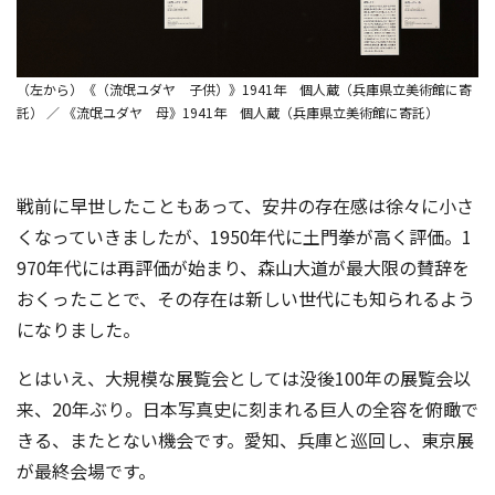
（左から）《（流氓ユダヤ 子供）》1941年 個人蔵（兵庫県立美術館に寄
託） ／ 《流氓ユダヤ 母》1941年 個人蔵（兵庫県立美術館に寄託）
戦前に早世したこともあって、安井の存在感は徐々に小さ
くなっていきましたが、1950年代に土門拳が高く評価。1
970年代には再評価が始まり、森山大道が最大限の賛辞を
おくったことで、その存在は新しい世代にも知られるよう
になりました。
とはいえ、大規模な展覧会としては没後100年の展覧会以
来、20年ぶり。日本写真史に刻まれる巨人の全容を俯瞰で
きる、またとない機会です。愛知、兵庫と巡回し、東京展
が最終会場です。