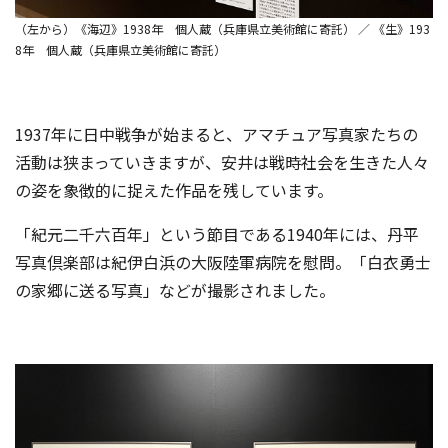
（左から）《海辺》1938年 個人蔵（兵庫県立美術館に寄託） ／ 《生》193
8年 個人蔵（兵庫県立美術館に寄託）
1937年に日中戦争が始まると、アマチュア写真家たちの
活動は狭まっていきますが、安井は戦時社会を生きた人々
の姿を象徴的に捉えた作品を残しています。
「紀元二千六百年」という節目である1940年には、丹平
写真倶楽部は紀伊白浜の大阪陸軍病院を慰問。「白衣勇士
の家郷に送る写真」などが撮影されました。