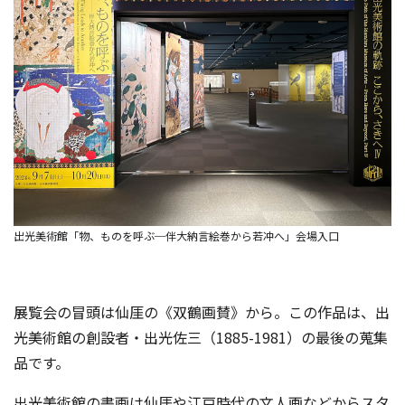
出光美術館「物、ものを呼ぶ─伴大納言絵巻から若冲へ」会場入口
展覧会の冒頭は仙厓の《双鶴画賛》から。この作品は、出
光美術館の創設者・出光佐三（1885-1981）の最後の蒐集
品です。
出光美術館の書画は仙厓や江戸時代の文人画などからスタ