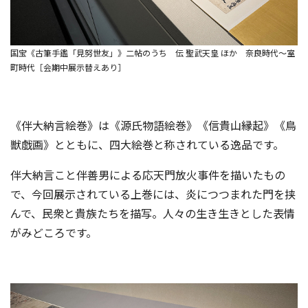
国宝《古筆手鑑「見努世友」》二帖のうち 伝 聖武天皇 ほか 奈良時代～室
町時代［会期中展示替えあり］
《伴大納言絵巻》は《源氏物語絵巻》《信貴山縁起》《鳥
獣戯画》とともに、四大絵巻と称されている逸品です。
伴大納言こと伴善男による応天門放火事件を描いたもの
で、今回展示されている上巻には、炎につつまれた門を挟
んで、民衆と貴族たちを描写。人々の生き生きとした表情
がみどころです。