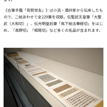
《古筆手鑑「見努世友」》は小浜・酒井家から伝来したも
ので、二帖あわせて全229葉を収録。伝聖武天皇筆「大聖
武（大和切）」、伝光明皇后筆「鳥下絵法華経切」をはじ
め、「高野切」「栂尾切」など多くの名品が含まれます。