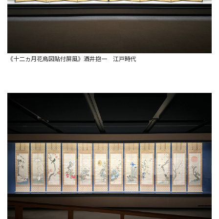
《十二ヵ月花鳥図貼付屏風》酒井抱一 江戸時代