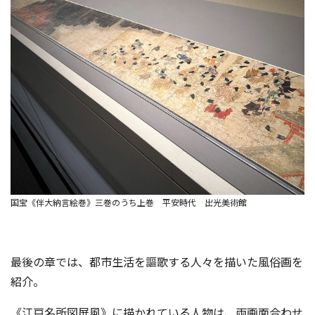
国宝《伴大納言絵巻》三巻のうち上巻 平安時代 出光美術館
最後の章では、都市生活を謳歌する人々を描いた風俗画を
紹介。
《江戸名所図屏風》に描かれている人物は、両画面合わせ