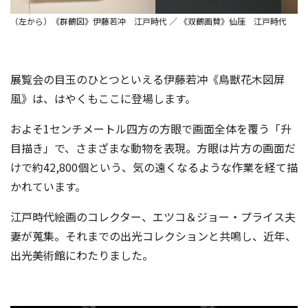
（左から）《群鶴図》伊藤若冲 江戸時代 ／ 《双鶴画賛》仙厓 江戸時代
展覧会の目玉のひとつといえる伊藤若冲《鳥獣花木図屏
風》は、はやくもここに登場します。
およそ1センチメートル四方の方眼で画面全体を覆う「升
目描き」で、さまざまな動物を表現。方眼は片方の画面だ
けで約42,800個という、気の遠くなるような作業を経て描
かれています。
江戸時代絵画のコレクター、エツコ＆ジョー・プライス夫
妻が蒐集。それまでの出光コレクションと共鳴し、近年、
出光美術館にわたりました。