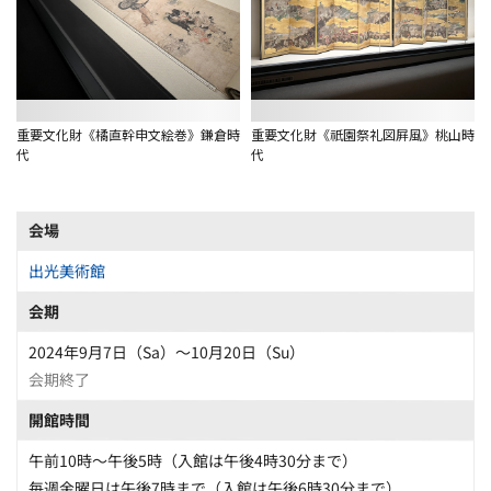
重要文化財《橘直幹申文絵巻》鎌倉時
重要文化財《祇園祭礼図屛風》桃山時
代
代
会場
出光美術館
会期
2024年9月7日（Sa）〜10月20日（Su）
会期終了
開館時間
午前10時～午後5時（入館は午後4時30分まで）
毎週金曜日は午後7時まで（入館は午後6時30分まで）