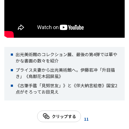
出光美術館のコレクション展、最後の第4弾では華や
かな書画の数々を紹介
プライス夫妻から出光美術館へ。伊藤若冲「升目描
き」《鳥獣花木図屏風》
《古筆手鑑「見努世友」》と《伴大納言絵巻》国宝2
点がそろってお目見え
クリップする
11