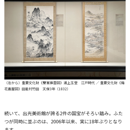
（左から）重要文化財《雙峯挿雲図》浦上玉堂 江戸時代 ／ 重要文化財《梅
花書屋図》田能村竹田 天保3年（1832）
続いて、出光美術館が誇る2件の国宝がそろい踏み。ふた
つが同時に並ぶのは、2006年以来、実に18年ぶりとなり
ます。