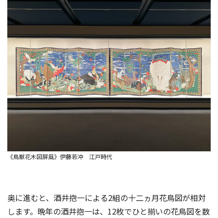
《鳥獣花木図屏風》伊藤若冲 江戸時代
奥に進むと、酒井抱一による2組の十二ヵ月花鳥図が相対
します。晩年の酒井抱一は、12枚でひと揃いの花鳥図を数