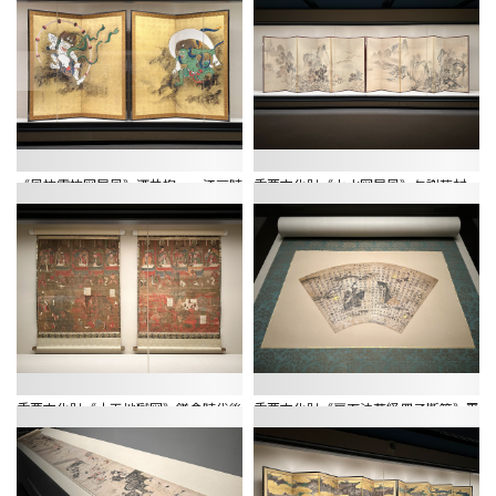
《風神雷神図屛風》酒井抱一 江戸時
重要文化財《山水図屛風》与謝蕪村
代
宝暦13年（1763）
重要文化財《十王地獄図》鎌倉時代後
重要文化財《扇面法華経冊子断簡》平
期～南北朝時代
安時代