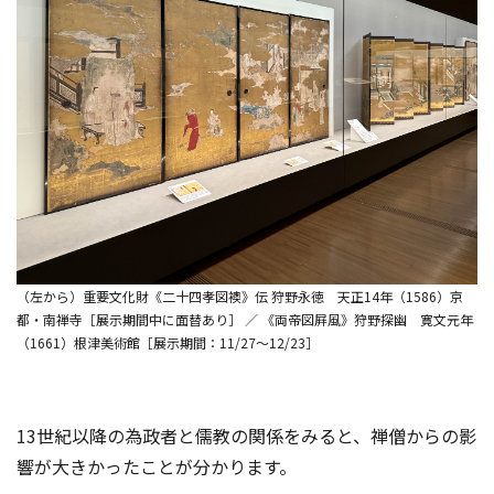
（左から）重要文化財《二十四孝図襖》伝 狩野永徳 天正14年（1586）京
都・南禅寺［展示期間中に面替あり］ ／ 《両帝図屛風》狩野探幽 寛文元年
（1661）根津美術館［展示期間：11/27～12/23］
13世紀以降の為政者と儒教の関係をみると、禅僧からの影
響が大きかったことが分かります。