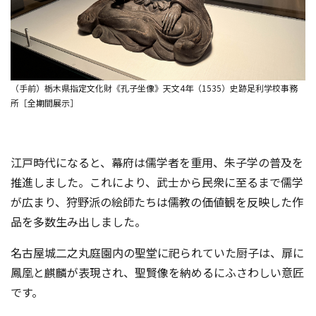
（手前）栃木県指定文化財《孔子坐像》天文4年（1535）史跡足利学校事務
所［全期間展示］
江戸時代になると、幕府は儒学者を重用、朱子学の普及を
推進しました。これにより、武士から民衆に至るまで儒学
が広まり、狩野派の絵師たちは儒教の価値観を反映した作
品を多数生み出しました。
名古屋城二之丸庭園内の聖堂に祀られていた厨子は、扉に
鳳凰と麒麟が表現され、聖賢像を納めるにふさわしい意匠
です。