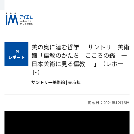
美の奥に潜む哲学 ― サントリー美術
IM
館「儒教のかたち こころの鑑 ―
レポート
日本美術に見る儒教 ― 」（レポー
ト）
サントリー美術館 | 東京都
掲載日：2024年12月6日