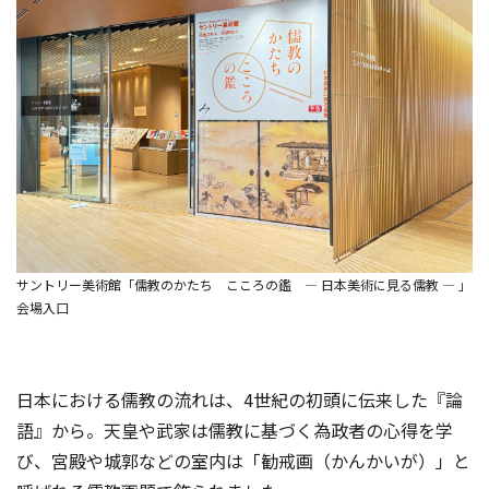
サントリー美術館「儒教のかたち こころの鑑 ― 日本美術に見る儒教 ― 」
会場入口
日本における儒教の流れは、4世紀の初頭に伝来した『論
語』から。天皇や武家は儒教に基づく為政者の心得を学
び、宮殿や城郭などの室内は「勧戒画（かんかいが）」と