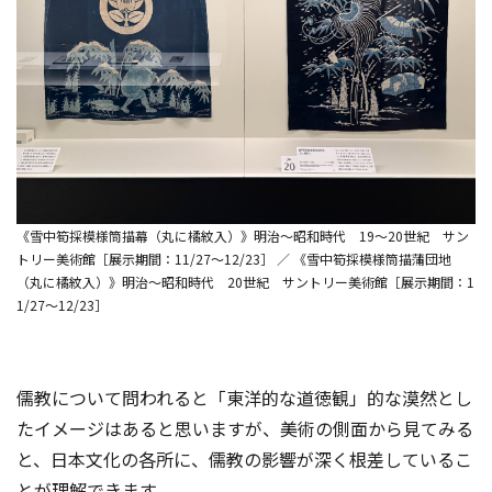
《雪中筍採模様筒描幕（丸に橘紋入）》明治～昭和時代 19～20世紀 サン
トリー美術館［展示期間：11/27～12/23］ ／ 《雪中筍採模様筒描蒲団地
（丸に橘紋入）》明治～昭和時代 20世紀 サントリー美術館［展示期間：1
1/27～12/23］
儒教について問われると「東洋的な道徳観」的な漠然とし
たイメージはあると思いますが、美術の側面から見てみる
と、日本文化の各所に、儒教の影響が深く根差しているこ
とが理解できます。