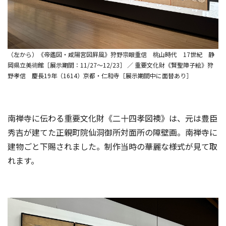
（左から）《帝鑑図・咸陽宮図屛風》狩野宗眼重信 桃山時代 17世紀 静
岡県立美術館［展示期間：11/27～12/23］ ／ 重要文化財《賢聖障子絵》狩
野孝信 慶長19年（1614）京都・仁和寺［展示期間中に面替あり］
南禅寺に伝わる重要文化財《二十四孝図襖》は、元は豊臣
秀吉が建てた正親町院仙洞御所対面所の障壁画。南禅寺に
建物ごと下賜されました。制作当時の華麗な様式が見て取
れます。