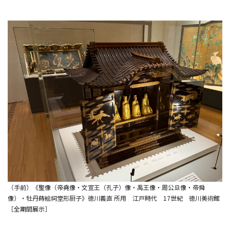
（手前）《聖像（帝堯像・文宣王（孔子）像・禹王像・周公旦像・帝舜
像）・牡丹蒔絵祠堂形厨子》徳川義直 所用 江戸時代 17世紀 徳川美術館
［全期間展示］