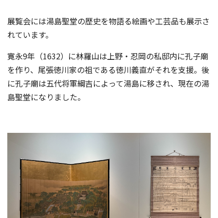
展覧会には湯島聖堂の歴史を物語る絵画や工芸品も展示さ
れています。
寛永9年（1632）に林羅山は上野・忍岡の私邸内に孔子廟
を作り、尾張徳川家の祖である徳川義直がそれを支援。後
に孔子廟は五代将軍綱吉によって湯島に移され、現在の湯
島聖堂になりました。