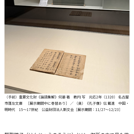
（手前）重要文化財《論語集解》何晏 著 教円 写 元応2年（1320） 名古屋
市蓬左文庫 ［展示期間中に巻替あり］ ／ （奥）《孔子像》伝 戴進 中国・
明時代 15～17世紀 公益財団法人斯文会［展示期間：11/27～12/23］