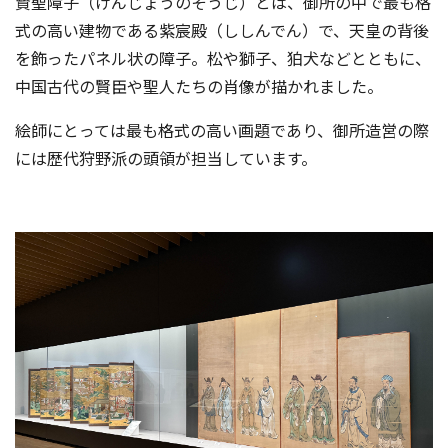
賢聖障子（けんじょうのそうじ）とは、御所の中で最も格
式の高い建物である紫宸殿（ししんでん）で、天皇の背後
を飾ったパネル状の障子。松や獅子、狛犬などとともに、
中国古代の賢臣や聖人たちの肖像が描かれました。
絵師にとっては最も格式の高い画題であり、御所造営の際
には歴代狩野派の頭領が担当しています。