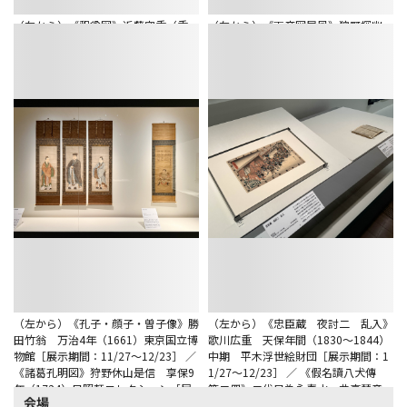
（左から）《釈奠図》近藤守重（重
（左から）《両帝図屛風》狩野探幽
蔵）寛政元年（1789）徳川美術館
寛文元年（1661）根津美術館［展示
［展示期間中に場面替あり］ ／ 《釈
期間：11/27～12/23］ ／ 重要文化財
奠之図》紀宗直 享保14年（1729）
《名古屋城本丸御殿上洛殿一之間北側
史跡足利学校事務所［展示期間：11/
襖絵 帝鑑図 明弁詐書》狩野探幽
27～12/23］
寛永11年（1634）名古屋城総合事務
所［展示期間：11/27～12/23］
（左から）《孔子・顔子・曽子像》勝
（左から）《忠臣蔵 夜討二 乱入》
田竹翁 万治4年（1661）東京国立博
歌川広重 天保年間（1830～1844）
物館［展示期間：11/27～12/23］ ／
中期 平木浮世絵財団［展示期間：1
《諸葛孔明図》狩野休山是信 享保9
1/27～12/23］ ／ 《假名讀八犬傳
年（1724）日照軒コレクション［展
第二冊》二代目為永春水・曲亭琴童・
会場
示期間：11/27～12/23］
仮名垣魯文 著 歌川国芳・落合芳幾