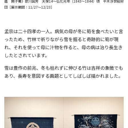
鑑 閔子騫》歌川国芳 天保14～弘化元年（1843～1844）頃 平木浮世絵財
団［展示期間：11/27～12/23］
孟宗は二十四孝の一人。病気の母が冬に筍を食べたいと言
ったため、竹林で祈りながら雪を掘ると奇跡的に筍が現
れ、それを使って母に汁物を作ると、母の病は治り長生き
したとされています。
雪は豊作の前兆、冬も枯れずに伸びる竹は吉祥の象徴でも
あり、長寿を意図する画題としてしばしば描かれました。