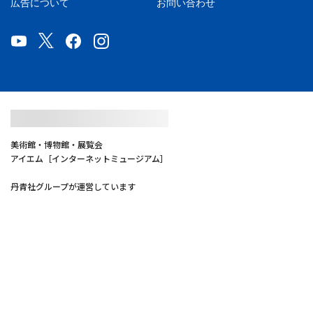
広告について
お問い合わせ
美術館・博物館・展覧会
アイエム［インターネットミュージアム］
丹青社グループが運営しています
編集・制作／ (株)丹青社
Copyright(C)1996-2026 Internet Museum Office. All Rights Reserved
利用規約
個人情報の取り扱いについて