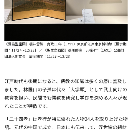
《湯島聖堂図》櫻井雪鮮 寛政11年（1799）東京都江戸東京博物館［展示期
間：11/27～12/23］ ／ 《聖堂之画図》菱川師宣 元禄4年（1691）公益財
団法人斯文会［展示期間：11/27～12/23］
江戸時代も後期になると、儒教の知識は多くの層に普及し
ました。林羅山の子孫は代々「大学頭」として武士向けの
教育を担い、民間でも儒教を研究し学びを深める人々が現
れたことが特徴です。
「二十四孝」は孝行が特に優れた人物24人を取り上げた物
語。元代の中国で成立。日本にも伝来して、浮世絵の題材