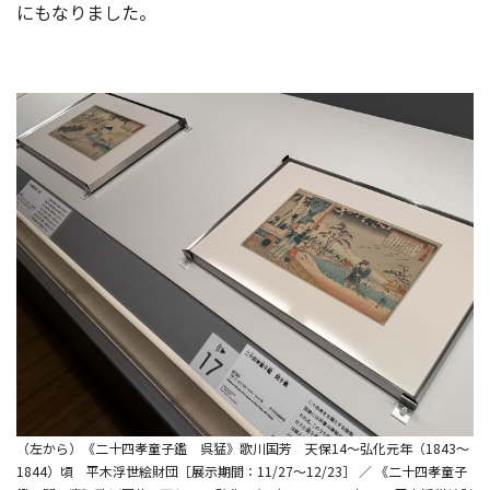
にもなりました。
（左から）《二十四孝童子鑑 呉猛》歌川国芳 天保14～弘化元年（1843～
1844）頃 平木浮世絵財団［展示期間：11/27～12/23］ ／ 《二十四孝童子