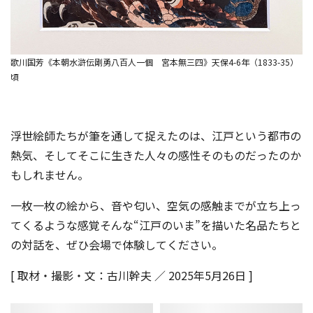
歌川国芳《本朝水滸伝剛勇八百人一個 宮本無三四》天保4-6年（1833-35）
頃
浮世絵師たちが筆を通して捉えたのは、江戸という都市の
熱気、そしてそこに生きた人々の感性そのものだったのか
もしれません。
一枚一枚の絵から、音や匂い、空気の感触までが立ち上っ
てくるような感覚――そんな“江戸のいま”を描いた名品たちと
の対話を、ぜひ会場で体験してください。
[ 取材・撮影・文：古川幹夫 ／ 2025年5月26日 ]