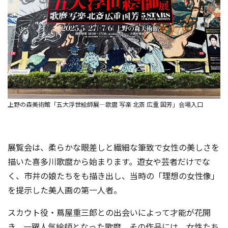
上野の森美術館「五大浮世絵師展―歌麿 写楽 北斎 広重 国芳」会場入口
展覧会は、柔らかな眼差しと繊細な筆致で女性の美しさを
描いた喜多川歌麿から始まります。遊女や芸者だけでな
く、市井の娘たちをも描き出し、当時の「理想の女性像」
を提示した美人画の第一人者。
スカウト役・蔦屋重三郎との出会いによって才能が花開
き、一躍人気絵師となった歌麿。その作品には、女性たち