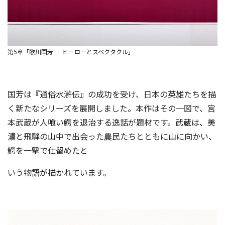
第5章「歌川国芳 ― ヒーローとスペクタクル」
国芳は『通俗水滸伝』の成功を受け、日本の英雄たちを描
く新たなシリーズを展開しました。本作はその一図で、宮
本武蔵が人喰い鰐を退治する逸話が題材です。武蔵は、美
濃と飛騨の山中で出会った農民たちとともに山に向かい、
鰐を一撃で仕留めたと
いう物語が描かれています。