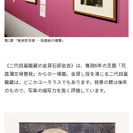
第2章「東洲斎写楽 ― 役者絵の衝撃」
《二代目嵐龍蔵の金貸石部金吉》は、寛政6年の芝居「花
菖蒲文禄曽我」からの一場面。金貸し役を演じる二代目嵐
龍蔵は、どこかユーモラスでもあります。背景の賛は後年
のもので、写楽の描写力を高く評価しています。