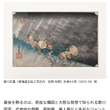
歌川広重《東海道五拾三次之内 庄野 白雨》天保4-5年（1833-34）頃
最後を飾るのは、奇抜な構図と大胆な発想で知られる歌川
国芳。武者絵や戯画、風刺画、美人画など多彩なジャンル