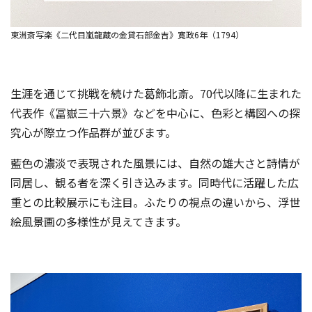
東洲斎写楽《二代目嵐龍蔵の金貸石部金吉》寛政6年（1794）
生涯を通じて挑戦を続けた葛飾北斎。70代以降に生まれた
代表作《冨嶽三十六景》などを中心に、色彩と構図への探
究心が際立つ作品群が並びます。
藍色の濃淡で表現された風景には、自然の雄大さと詩情が
同居し、観る者を深く引き込みます。同時代に活躍した広
重との比較展示にも注目。ふたりの視点の違いから、浮世
絵風景画の多様性が見えてきます。