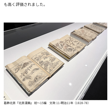
も高く評価されました。
葛飾北斎『北斎漫画』 初〜15編 文政 11-明治11年（1828-78）