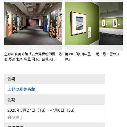
上野の森美術館「五大浮世絵師展―歌
第4章「歌川広重 ― 雨・月・雪の江
麿 写楽 北斎 広重 国芳」会場入口
戸」
会場
上野の森美術館
会期
2025年5月27日（Tu）〜7月6日（Su）
会期終了