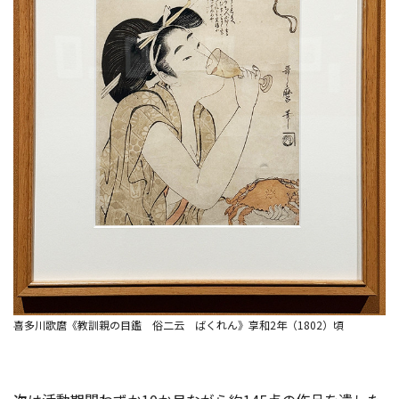
喜多川歌麿《教訓親の目鑑 俗二云 ばくれん》享和2年（1802）頃