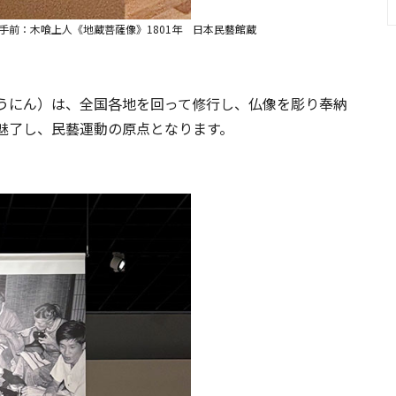
手前：木喰上人《地蔵菩薩像》1801年 日本民藝館蔵
うにん）は、全国各地を回って修行し、仏像を彫り奉納
魅了し、民藝運動の原点となります。