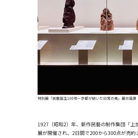
特別展「民藝誕生100年ー京都が紡いだ日常の美」展示風景
1927（昭和2）年、新作民藝の制作集団「上
展が開催され、2日間で200から300点が売