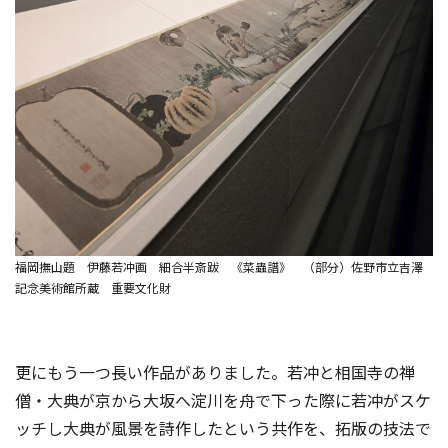
福岡撫山題 伊藤若冲画 細合半斎跋 《菜蟲譜》 （部分）佐野市立吉澤
記念美術館所蔵 重要文化財
更にもう一つ長い作品がありました。若冲と相国寺の禅
僧・大典が京から大坂へ淀川を舟で下った際に若冲がスケ
ッチし大典が風景を詩作したという共作を、拓版の技法で