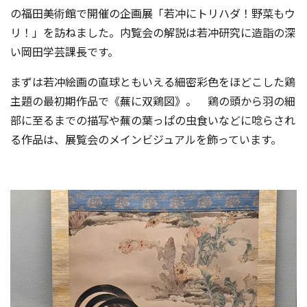
の福田美術館で開催の企画展「若冲にトリハダ！野菜もウ
リ！」を訪ねました。内覧会の解説は若冲研究に造詣の深
い岡田学芸課長です。
まずは若冲絵画の直球ともいえる細密彩色をほどこした鶏
主題の最初期作品で《蕪に双鶏図》。 鶏の頭から羽の細
部に至るまでの描写や蕪の葉っぱの虫食いなどに唸らされ
る作品は、展覧会のメインビジュアルを飾っています。