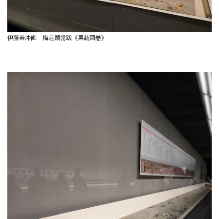
伊藤若冲画 梅荘顕常跋《果蔬図巻》