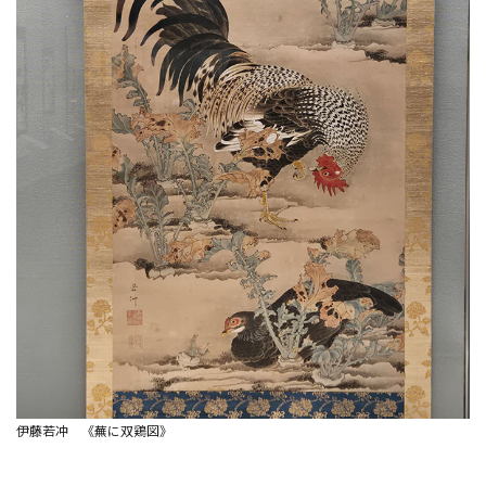
伊藤若冲 《蕪に双鶏図》