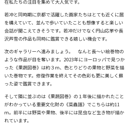
在私たちの注目を集めて大人気です。
若冲と同時期に京都で活躍した画家たちはとても近くに居
を構えていて、並んで歩いていたことも想像すると楽しい
会話が聞こえてきそうです。若冲だけでなく円山応挙や長
沢芦雪の作品も同時に鑑賞できる嬉しい機会です。
次のギャラリーへ進みましょう。 なんと長～い絵巻物の
ような作品が目を奪います。2023年にヨーロッパで見つか
った《果蔬図巻》は約３ｍ、色とりどりの果物と野菜を描
いた巻物です。修復作業を終えてその色彩も更に美しく蘇
った姿で鑑賞できます。
そして隣に並ぶのは《果蔬図巻》の１年後に描かれたこと
がわかっている重要文化財の《菜蟲譜》でこちらは約11
ｍ。前半には野菜や果物、後半には昆虫など生き物が描か
れています。