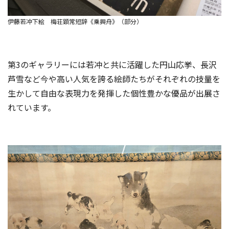
伊藤若冲下絵 梅荘顕常短辞《乗興舟》（部分）
第3のギャラリーには若冲と共に活躍した円山応挙、長沢
芦雪など今や高い人気を誇る絵師たちがそれぞれの技量を
生かして自由な表現力を発揮した個性豊かな優品が出展さ
れています。