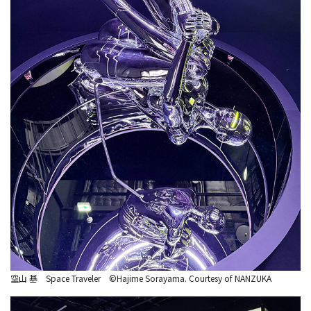
空山 基 Space Traveler ©Hajime Sorayama. Courtesy of NANZUKA