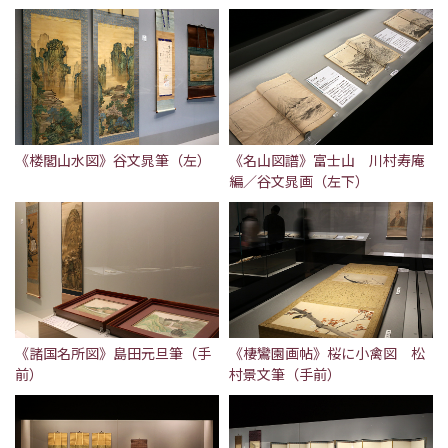
《楼閣山水図》谷文晁筆（左）
《名山図譜》富士山 川村寿庵
編／谷文晁画（左下）
《諸国名所図》島田元旦筆（手
《棲鸞園画帖》桜に小禽図 松
前）
村景文筆（手前）