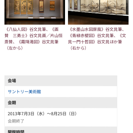
《八仙人図》谷文晁筆、《画
《水墨山水図屏風》谷文晁筆、
賛 三勇士》谷文晁画／片山恒
《青緑赤壁図》谷文晁筆、《文
斎賛、《霧降滝図》谷文晁筆
晁一門十哲図》谷文晁ほか筆
（左から）
（右から）
会場
サントリー美術館
会期
2013年7月3日（水）～8月25日（日）
会期終了
開館時間