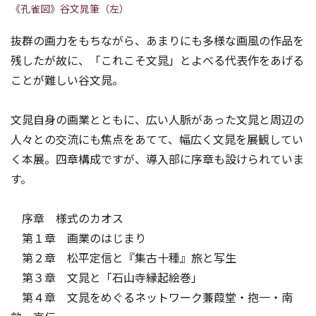
《孔雀図》谷文晁筆（左）
抜群の画力をもちながら、あまりにも多様な画風の作品を
残したが故に、「これこそ文晁」とよべる代表作をあげる
ことが難しい谷文晁。
文晁自身の画業とともに、広い人脈があった文晁と周辺の
人々との交流にも焦点をあてて、幅広く文晁を展観してい
く本展。四章構成ですが、導入部に序章も設けられていま
す。
序章 様式のカオス
第１章 画業のはじまり
第２章 松平定信と『集古十種』――旅と写生
第３章 文晁と「石山寺縁起絵巻」
第４章 文晁をめぐるネットワーク――蒹葭堂・抱一・南