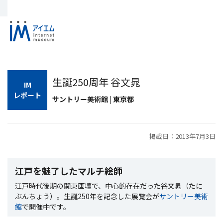
生誕250周年 谷文晁
IM
レポート
サントリー美術館 | 東京都
掲載日：2013年7月3日
江戸を魅了したマルチ絵師
江戸時代後期の関東画壇で、中心的存在だった谷文晁（たに
ぶんちょう）。生誕250年を記念した展覧会が
サントリー美術
館
で開催中です。