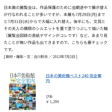
日本画の展覧会は、作品保護のために会期途中で展示替え
が行なわれることが多いですが、本展も7月29日(月)まで
と7月31日(水)からで大幅に入れ替え。後半にも、文晁と
その夫人の横顔のシルエットを墨で塗りつぶして描いた軸
（展覧会図録の表紙デザインがコレです）など、あまり見
たことが無い作品も出てきますので、こちらも要チェック
です。
[ 取材・撮影・文：古川幹夫 ／ 2013年7月2日 ]
日本の美術館ベスト240 完全案
内
ぴあ
￥ 1,200