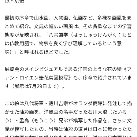
畝・京伝
最初の序章で山水画、人物画、仏画など、多様な画風をま
とめて紹介。文晁の幅広い画風は、その貪欲なまでの学習
態度が反映され、「八宗兼学（はっしゅうけんがく：もと
は仏教用語で、物事を良く学び理解しているという意
味）」と呼ばれるほどでした。
展覧会のメインビジュアルである洋画のような花の絵《フ
ァン・ロイエン筆花鳥図模写》も、序章で紹介されていま
す（展示は7月29日まで）。
この絵は八代将軍・徳川吉宗がオランダ商館に発注して描
かせた油彩画を、洋風画の名手だった石川大浪（たいろ
う）・孟高（もうこう）兄弟が模写した作品を、さらに文
晁が模写したもの。当時は油彩の道具は日本に無かったた