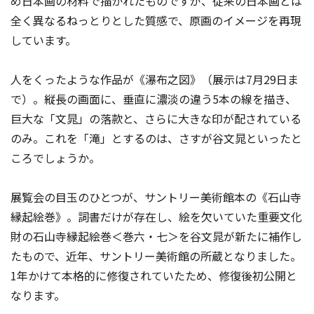
め日本画の材料で描かれたものですが、従来の日本画とは
全く異なるねっとりとした質感で、原画のイメージを再現
しています。
人をくったような作品が《瀑布之図》（展示は7月29日ま
で）。縦長の画面に、垂直に濃淡の違う5本の線を描き、
巨大な「文晁」の落款と、さらに大きな印が配されている
のみ。これを「滝」とするのは、さすが谷文晁といったと
ころでしょうか。
展覧会の目玉のひとつが、サントリー美術館本の《石山寺
縁起絵巻》。詞書だけが存在し、絵を欠いていた重要文化
財の石山寺縁起絵巻＜巻六・七＞を谷文晁が新たに補作し
たもので、近年、サントリー美術館の所蔵となりました。
1年かけて本格的に修復されていたため、修復後初公開と
なります。