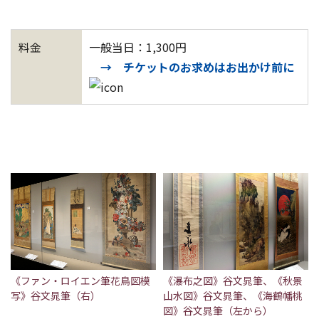
料金
一般当日：1,300円
→ チケットのお求めはお出かけ前に
《ファン・ロイエン筆花鳥図模
《瀑布之図》谷文晁筆、《秋景
写》谷文晁筆（右）
山水図》谷文晁筆、《海鶴幡桃
図》谷文晁筆（左から）