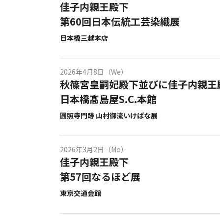
佳子内親王殿下
第60回日本伝統工芸染織展
日本橋三越本店
2026年4月8日（We）
秋篠宮皇嗣妃殿下並びに佳子内親王
日本橋髙島屋S.C.本館
圓照寺門跡 山村御流いけばな展
2026年3月2日（Mo）
佳子内親王殿下
第57回なるほど展
東京交通会館