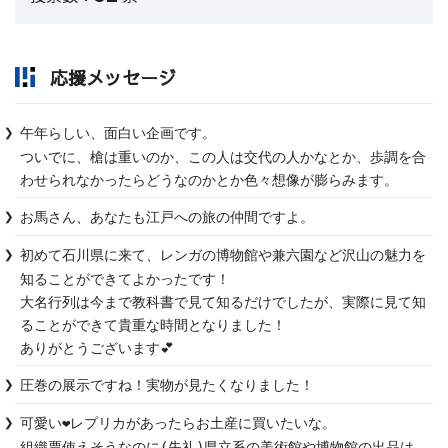
応援メッセージ
午年らしい、面白い企画です。

ついでに、槍は重いのか、この人は交代の人かなとか、歩調を合
わせられなかったらどうなのかとか色々想像が膨らみます。
お馬さん、あなたも江戸への旅の仲間ですよ。
初めて石川県に来て、レンガの博物館や兼六園など沢山の魅力を
知ることができてよかったです！

大名行列は今まで教科書で見て知るだけでしたが、実際に見て知
ることができて貴重な時間となりました！

ありがとうございます💕
圧巻の展示ですね！実物が見たくなりました！
可愛い❤️レプリカがあったらお土産に買いたいな。

組織票使えそうなのに(失礼)県立系の美術館や博物館の出品は、