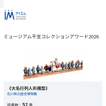
ミュージアム干支コレクションアワード2026
《大名行列人形模型》
石川県立歴史博物館
52
投票数：
票