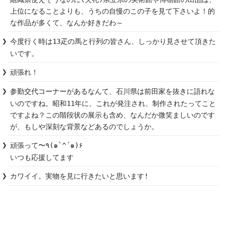
上位になることよりも、うちの自慢のこの子を見て下さいよ！的
な作品が多くて、なんか好きだわ～
今度行く時は13疋の馬と行列の皆さん、しっかり見させて頂きた
いです。
頑張れ！
参勤交代コーナーがあるなんて、石川県は前田家を抜きに語れな
いのですね。昭和11年に、これが発注され、制作されたってこと
ですよね？この階段状の展示も含め、なんだか微笑ましいのです
が、もしや深刻な背景などあるのでしょうか。
頑張って〜٩(๑`^´๑)۶

いつも応援してます
カワイイ。実物を見に行きたいと思います!