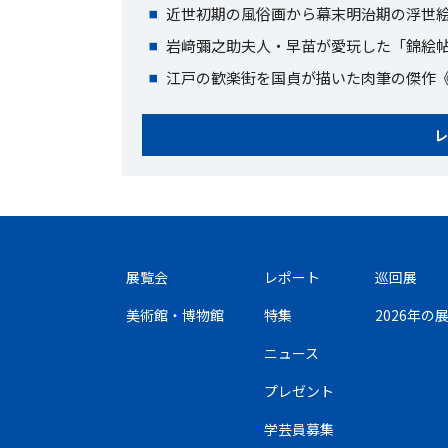
近世初期の風俗画から幕末明治期の浮世
岩﨑彌之助夫人・早苗が愛玩した「錦絵
江戸の歓楽街を国貞が描いた肉筆の傑作《
レ
展覧会
レポート
巡回展
美術館・博物館
特集
2026年
ニュース
プレゼント
学芸員募集