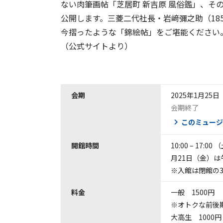
ない肉筆画帖「芝居町 新吉原 風俗鑑」、そ
公開します。三菱二代社長・岩﨑彌之助（1851
今摺ったような「錦絵帖」をご堪能ください
（公式サイトより）
会期
2025年1月25日
会期終了
このミュージ
開館時間
10:00 – 1
月21日（金）は
※入館は閉館の3
料金
一般 1500円
※オトクな前後期
大高生 1000円