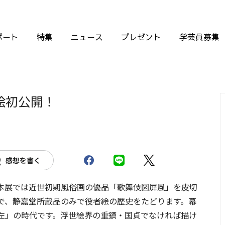
ポート
特集
ニュース
プレゼント
学芸員募集
絵初公開！
感想を書く
本展では近世初期風俗画の優品「歌舞伎図屏風」を皮切
で、静嘉堂所蔵品のみで役者絵の歴史をたどります。幕
左」の時代です。浮世絵界の重鎮・国貞でなければ描け