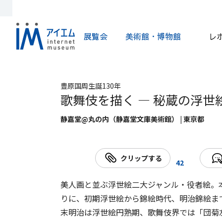
展覧会
美術館・博物館
レ
豊原国周生誕130年
歌舞伎を描く ― 秘蔵の浮世
静嘉堂@丸の内（静嘉堂文庫美術館） | 東京都
クリップする
42
美人画と並ぶ浮世絵二大ジャンル・役者絵。
りに、初期浮世絵から錦絵時代、明治錦絵ま
末明治は浮世絵円熟期、歌舞伎界では「団菊