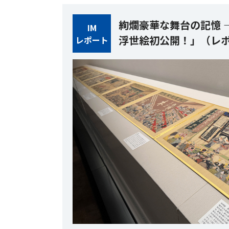
絢爛豪華な舞台の記憶 
IM
浮世絵初公開！」（レ
レポート