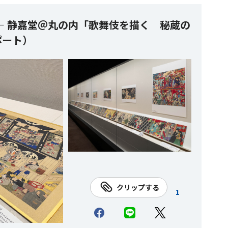
― 静嘉堂＠丸の内「歌舞伎を描く 秘蔵の
ポート）
クリップする
1