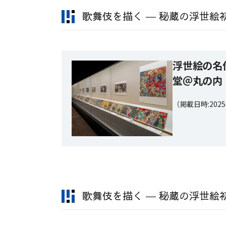
歌舞伎を描く ― 秘蔵の浮世絵
浮世絵の名
堂＠丸の内
（掲載日時:202
歌舞伎を描く ― 秘蔵の浮世絵