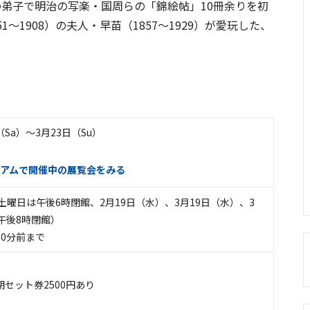
の弟子で明治の写楽・国周らの「錦絵帖」10冊余りを初
～1908）の夫人・早苗（1857～1929）が愛玩した、
。
（Sa）〜3月23日（Su）
アムで開催中の展覧会をみる
7:00 （土曜日は午後6時閉館、2月19日（水）、3月19日（水）、3
午後8時閉館）
0分前まで
セット券2500円あり