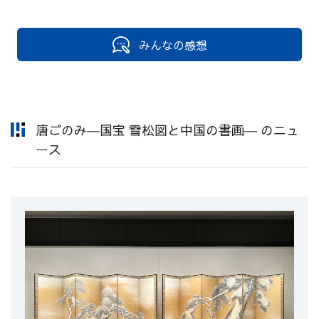
みんなの感想
唐ごのみ―国宝 雪松図と中国の書画― のニュ
ース