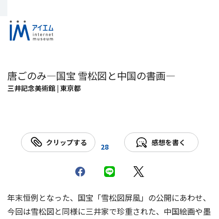
唐ごのみ―国宝 雪松図と中国の書画―
三井記念美術館 | 東京都
クリップする
感想を書く
28
年末恒例となった、国宝「雪松図屏風」の公開にあわせ、
今回は雪松図と同様に三井家で珍重された、中国絵画や墨