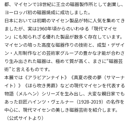
都、マイセンで18世紀に王立の磁器製作所として創業し、
ヨーロッパ初の磁器焼成に成功しました。
日本においては初期のマイセン製品が特に人気を集めてき
ましたが、実は1960年頃からのいわゆる「現代マイセ
ン」にも知られざる優れた製品が数多く存在しています。
マイセンの培った高度な磁器作りの技術と、成型・デザイ
ン・人形制作などの芸術家グループの豊かな才能が合わさ
り生み出された磁器は、極めて質が高く、まさに“磁器芸
術”と言えるものです。
本展では《アラビアンナイト》《真夏の夜の夢（サマーナ
イト）》《ほら吹き男爵》などの現代マイセンを代表する
物語（メルヘン）シリーズを生み出し、大変な親日家でも
あった巨匠ハインツ・ヴェルナー（1928-2019）の名作を
中心に、現代マイセンの美しき磁器芸術を紹介します。
（公式サイトより）