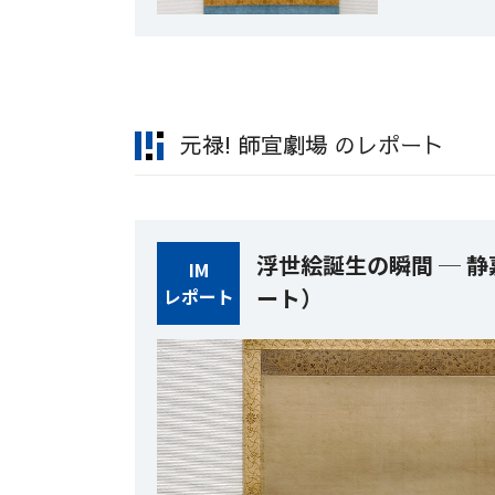
元禄! 師宣劇場 のレポート
浮世絵誕生の瞬間 ─ 
IM
ート）
レポート