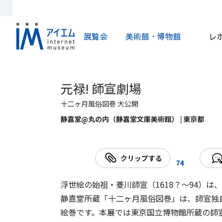
展覧会
美術館・博物館
レ
元禄! 師宣劇場
十二ヶ月風俗図巻 大公開
静嘉堂@丸の内（静嘉堂文庫美術館） | 東京都
クリップする
74
浮世絵の始祖・菱川師宣（1618？～94）
静嘉堂所蔵「十二ヶ月風俗図巻」は、師宣独
絵巻です。本展では東京国立博物館所蔵の師