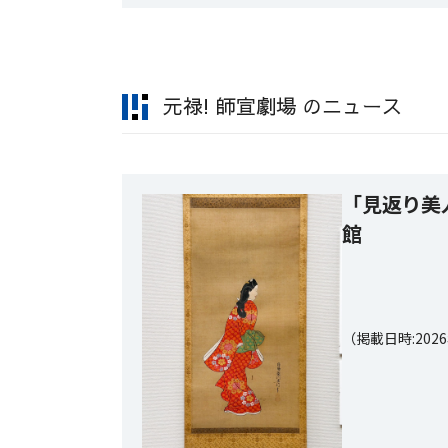
元禄! 師宣劇場 のニュース
「見返り美
館
（掲載日時:202