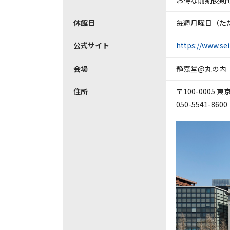
お得な前期後期セ
休館日
毎週月曜日（ただ
公式サイト
https://www.sei
会場
静嘉堂@丸の内
住所
〒100-0005 
050-5541-8