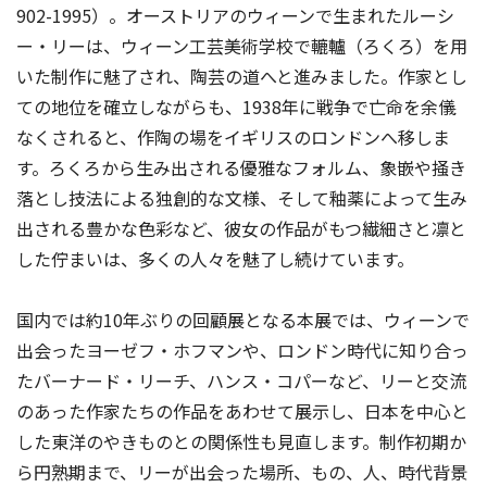
902-1995）。オーストリアのウィーンで生まれたルーシ
ー・リーは、ウィーン工芸美術学校で轆轤（ろくろ）を用
いた制作に魅了され、陶芸の道へと進みました。作家とし
ての地位を確立しながらも、1938年に戦争で亡命を余儀
なくされると、作陶の場をイギリスのロンドンへ移しま
す。ろくろから生み出される優雅なフォルム、象嵌や掻き
落とし技法による独創的な文様、そして釉薬によって生み
出される豊かな色彩など、彼女の作品がもつ繊細さと凛と
した佇まいは、多くの人々を魅了し続けています。
国内では約10年ぶりの回顧展となる本展では、ウィーンで
出会ったヨーゼフ・ホフマンや、ロンドン時代に知り合っ
たバーナード・リーチ、ハンス・コパーなど、リーと交流
のあった作家たちの作品をあわせて展示し、日本を中心と
した東洋のやきものとの関係性も見直します。制作初期か
ら円熟期まで、リーが出会った場所、もの、人、時代背景