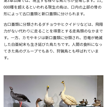
第3章以降では、現生する様々な鳥たちが登場します。11,
000種を超えるといわれる現生の鳥は、口内の上部の骨の
形によって古口蓋類と新口蓋類に分けられます。
古口蓋類に分類されるダチョウやヒクイドリなどは、飛翔
力がない代わりに走ることを得意とする走鳥類のなかまで
す。一方、カモやキジは新口蓋類に分類され、恐竜が絶滅
した白亜紀末も生き延びた鳥たちです。人間の食料になっ
てきた鳥のグループでもあり、狩猟鳥とも呼ばれていま
す。