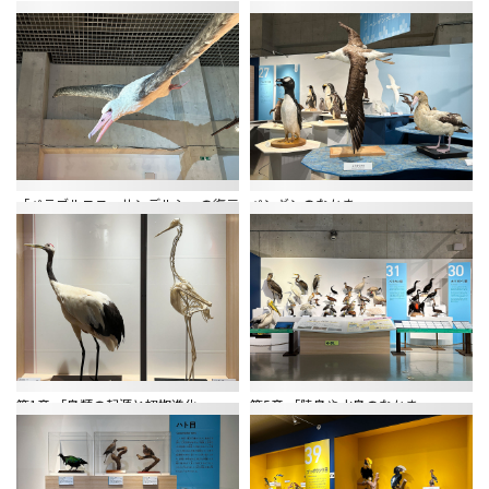
「ペラゴルニス・サンデルシ」の復元
ペンギンのなかま
第1章 「鳥類の起源と初期進化」
第5章 「陸鳥や水鳥のなかま」