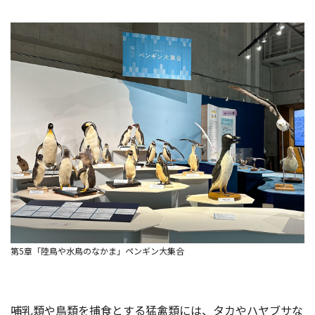
第5章「陸鳥や水鳥のなかま」ペンギン大集合
哺乳類や鳥類を捕食とする猛禽類には、タカやハヤブサな