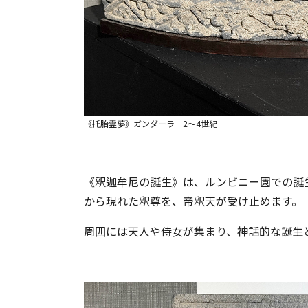
《托胎霊夢》ガンダーラ 2～4世紀
《釈迦牟尼の誕生》は、ルンビニー園での誕
から現れた釈尊を、帝釈天が受け止めます。
周囲には天人や侍女が集まり、神話的な誕生