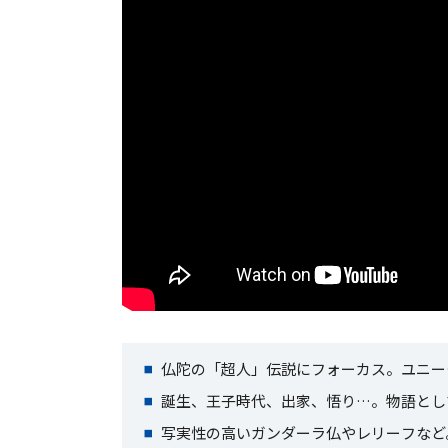
仏陀の「超人」伝説にフォーカス。ユニー
誕生、王子時代、出家、悟り…。物語とし
写実性の高いガンダーラ仏やレリーフなど