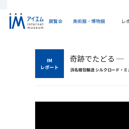
展覧会
美術館・博物館
レ
奇跡でたどる ─
IM
レポート
浜名梱包輸送 シルクロード・ミュ