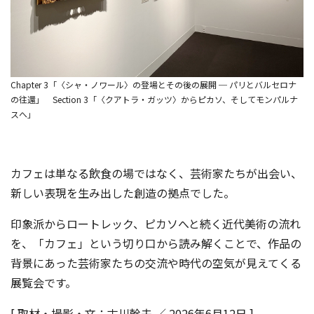
Chapter 3「〈シャ・ノワール〉の登場とその後の展開 ─ パリとバルセロナ
の往還」 Section 3「〈クアトラ・ガッツ〉からピカソ、そしてモンパルナ
スへ」
カフェは単なる飲食の場ではなく、芸術家たちが出会い、
新しい表現を生み出した創造の拠点でした。
印象派からロートレック、ピカソへと続く近代美術の流れ
を、「カフェ」という切り口から読み解くことで、作品の
背景にあった芸術家たちの交流や時代の空気が見えてくる
展覧会です。
[ 取材・撮影・文：古川幹夫 ／ 2026年6月12日 ]