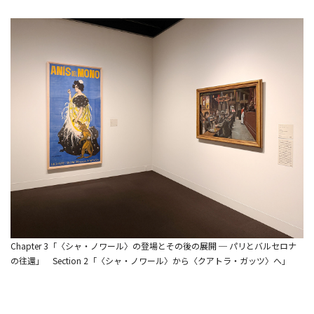
Chapter 3「〈シャ・ノワール〉の登場とその後の展開 ─ パリとバルセロナ
の往還」 Section 2「〈シャ・ノワール〉から〈クアトラ・ガッツ〉へ」