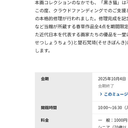
本画コレクションのなかでも、「黒き猫」は
この度、クラウドファンディングでのご支援
の本格的修理が行われました。修理完成を記
など当館が所蔵する春草作品全4点を期間限
た近代日本を代表する画家たちの優品を一堂
せつしょうちょう)と楚石梵琦(そせきぼんき
します。
会期
2025年10月4日
会期終了
このミュージ
開館時間
10:00～16:30
料金
一 般：1000円
シニア（70歳以