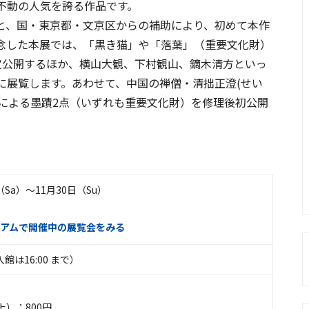
不動の人気を誇る作品です。
と、国・東京都・文京区からの補助により、初めて本作
念した本展では、「黒き猫」や「落葉」（重要文化財）
定公開するほか、横山大観、下村観山、鏑木清方といっ
に展覧します。あわせて、中国の禅僧・清拙正澄(せい
)による墨蹟2点（いずれも重要文化財）を修理後初公開
（Sa）〜11月30日（Su）
アムで開催中の展覧会をみる
（入館は16:00 まで）
上）：800円