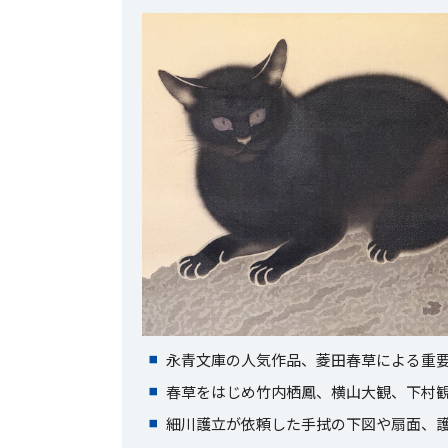
永青文庫の人気作品、菱田春草による重
春草をはじめ竹内栖鳳、横山大観、下村
細川護立が依頼した手拭の下図や扇面、