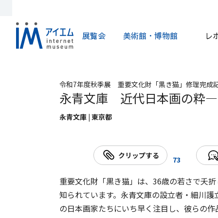
展覧会
美術館・博物館
レ
令和7年度秋季展 重要文化財「黒き猫」修理完成
永青文庫 近代日本画の粋―
永青文庫 | 東京都
クリップする
73
重要文化財「黒き猫」は、36歳の若さで夭
知られています。永青文庫の設立者・細川護立（
の日本画家たちにいち早く注目し、彼らの作