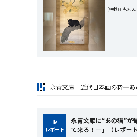
（掲載日時:202
永青文庫 近代日本画の粋―あ
永青文庫に“あの猫”が
IM
て来る！―」（レポー
レポート