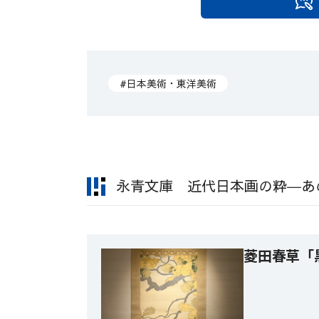
#日本美術・東洋美術
永青文庫 近代日本画の粋―あ
菱田春草「