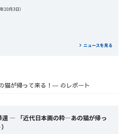
5年10月3日）
ニュースを見る
の猫が帰って来る！― のレポート
帰還 ― 「近代日本画の粋―あの猫が帰っ
ト）