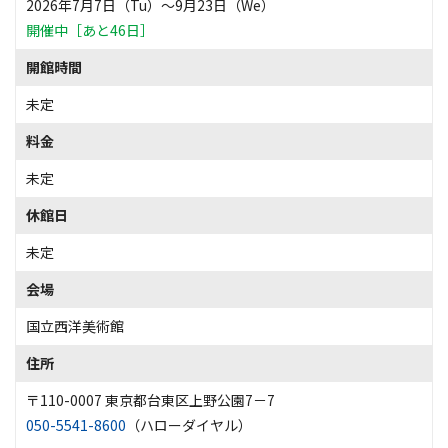
2026年7月7日（Tu）〜9月23日（We）
開催中［あと46日］
開館時間
未定
料金
未定
休館日
未定
会場
国立西洋美術館
住所
〒110-0007 東京都台東区上野公園7－7
050-5541-8600
（ハローダイヤル）