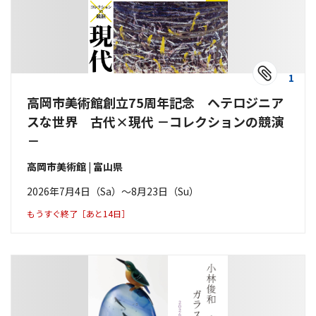
1
高岡市美術館創立75周年記念 ヘテロジニア
スな世界 古代×現代 －コレクションの競演
－
高岡市美術館 | 富山県
2026年7月4日（Sa）〜8月23日（Su）
もうすぐ終了［あと14日］