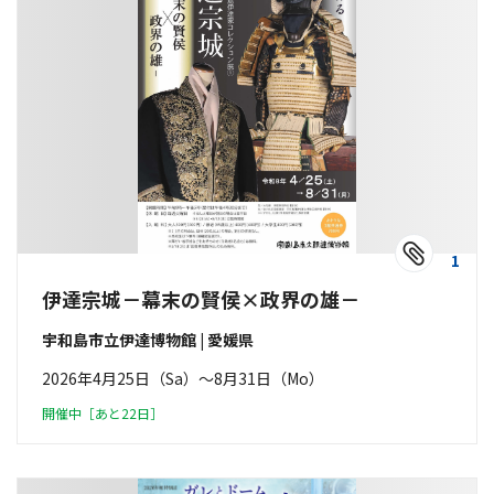
1
伊達宗城－幕末の賢侯×政界の雄－
宇和島市立伊達博物館 | 愛媛県
2026年4月25日（Sa）〜8月31日（Mo）
開催中［あと22日］