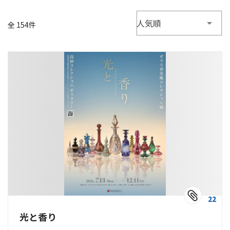
人気順
全 154件
22
光と香り