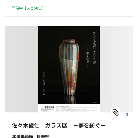
開催中［あと50日］
1
佐々木俊仁 ガラス展 －夢を紡ぐ－
北澤美術館 | 長野県