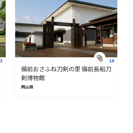
3
10
備前おさふね刀剣の里 備前長船刀
剣博物館
岡山県