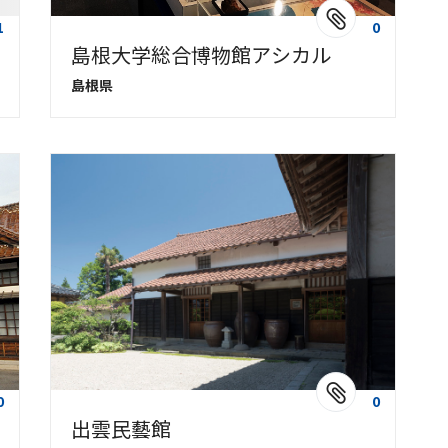
1
0
島根大学総合博物館アシカル
島根県
0
0
出雲民藝館