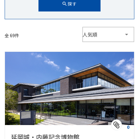
探す
人気順
全 69件
0
延岡城・内藤記念博物館