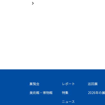
展覧会
レポート
巡回展
美術館・博物館
特集
2026年
ニュース