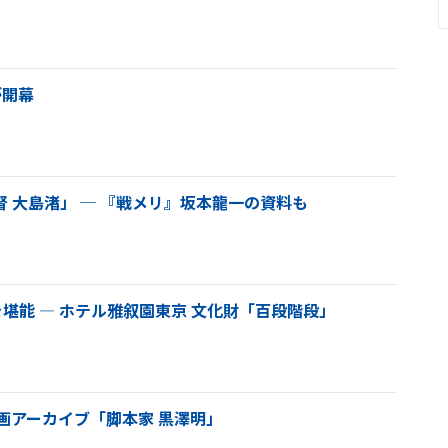
が開幕
督 大島渚」 ─ 『戦メリ』坂本龍一の資料も
堪能 ― ホテル雅叙園東京 文化財「百段階段」
画アーカイブ「脚本家 黒澤明」