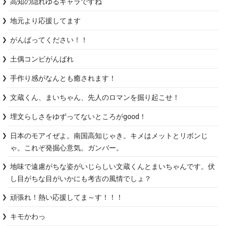
高知の隠れゆるキャラですね
地元より応援してます
がんばってください！！
土偶コンビがんばれ
手作り感がなんとも癒されます！
文蔵くん、まいちゃん、先人のロマンを掘り起こせ！
埋文らしさをゆずってないところがgood！
日本のモアイぜよ。南国高知じゃき。キメはメットとリボンじ
ゃ。これぞ発掘心意気。ガンバー。
地味で遠慮がちな姿がいじらしい文蔵くんとまいちゃんです。伏
し目がちな目がいかにも考古の風情でしょ？
頑張れ！熱い応援してま～す！！！
キモかわっ