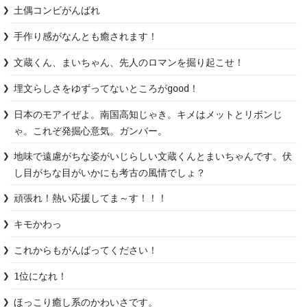
土偶コンビがんばれ
手作り感がなんとも癒されます！
文蔵くん、まいちゃん、先人のロマンを掘り起こせ！
埋文らしさをゆずってないところがgood！
日本のモアイぜよ。南国高知じゃき。キメはメットとリボンじ
ゃ。これぞ発掘心意気。ガンバー。
地味で遠慮がちな姿がいじらしい文蔵くんとまいちゃんです。伏
し目がちな目がいかにも考古の風情でしょ？
頑張れ！熱い応援してま～す！！！
キモかわっ
これからもがんばってください！
1位になれ！
ほっこり癒し系のかわいさです。