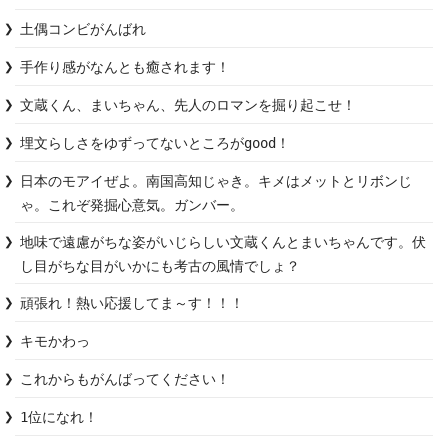
土偶コンビがんばれ
手作り感がなんとも癒されます！
文蔵くん、まいちゃん、先人のロマンを掘り起こせ！
埋文らしさをゆずってないところがgood！
日本のモアイぜよ。南国高知じゃき。キメはメットとリボンじ
ゃ。これぞ発掘心意気。ガンバー。
地味で遠慮がちな姿がいじらしい文蔵くんとまいちゃんです。伏
し目がちな目がいかにも考古の風情でしょ？
頑張れ！熱い応援してま～す！！！
キモかわっ
これからもがんばってください！
1位になれ！