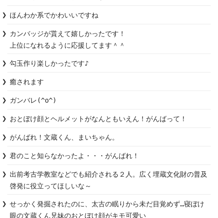
ほんわか系でかわいいですね
カンバッジが貰えて嬉しかったです！

上位になれるように応援してます＾＾
勾玉作り楽しかったです♪
癒されます
ガンバレ(^o^)
おとぼけ顔とヘルメットがなんともいえん！がんばって！
がんばれ！文蔵くん、まいちゃん。
君のこと知らなかったよ・・・がんばれ！
出前考古学教室などでも紹介される２人。広く埋蔵文化財の普及
啓発に役立ってほしいな～
せっかく発掘されたのに、太古の眠りから未だ目覚めず…寝ぼけ
眼の文蔵くん兄妹のおとぼけ顔がキモ可愛い