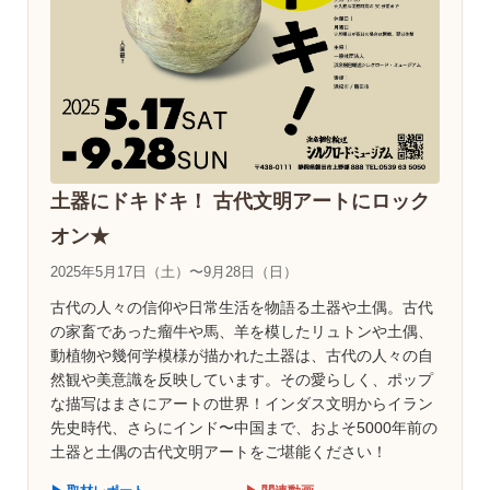
土器にドキドキ！ 古代文明アートにロック
オン★
2025年5月17日（土）〜9月28日（日）
古代の人々の信仰や日常生活を物語る土器や土偶。古代
の家畜であった瘤牛や馬、羊を模したリュトンや土偶、
動植物や幾何学模様が描かれた土器は、古代の人々の自
然観や美意識を反映しています。その愛らしく、ポップ
な描写はまさにアートの世界！インダス文明からイラン
先史時代、さらにインド〜中国まで、およそ5000年前の
土器と土偶の古代文明アートをご堪能ください！