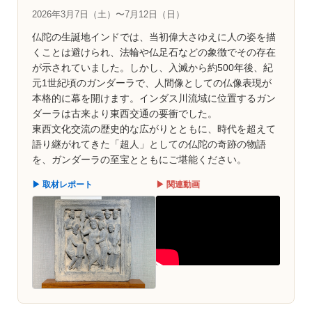
2026年3月7日（土）〜7月12日（日）
仏陀の生誕地インドでは、当初偉大さゆえに人の姿を描
くことは避けられ、法輪や仏足石などの象徴でその存在
が示されていました。しかし、入滅から約500年後、紀
元1世紀頃のガンダーラで、人間像としての仏像表現が
本格的に幕を開けます。インダス川流域に位置するガン
ダーラは古来より東西交通の要衝でした。
東西文化交流の歴史的な広がりとともに、時代を超えて
語り継がれてきた「超人」としての仏陀の奇跡の物語
を、ガンダーラの至宝とともにご堪能ください。
▶ 取材レポート
▶ 関連動画