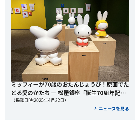
ミッフィーが70歳のおたんじょうび！原画でた
どる愛のかたち ― 松屋銀座「誕生70周年記念
ミッフィー展」
（掲載日時:2025年4月22日）
ニュースを見る